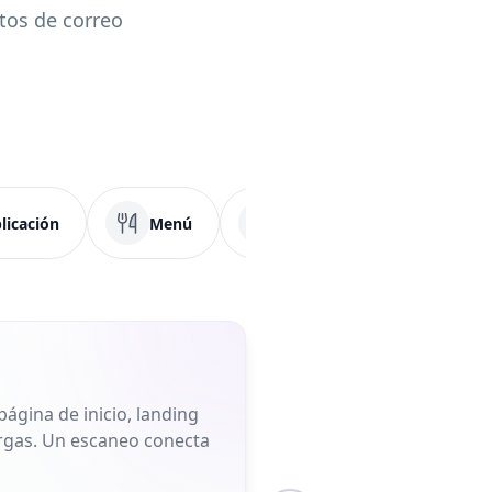
tos de correo
licación
Menú
Redes Sociales
F
ágina de inicio, landing
largas. Un escaneo conecta