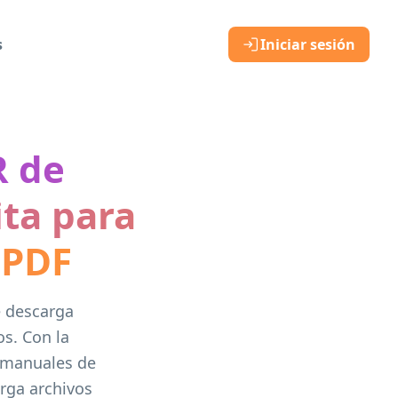
s
Iniciar sesión
R de
ita para
 PDF
e descarga
s. Con la
a manuales de
rga archivos