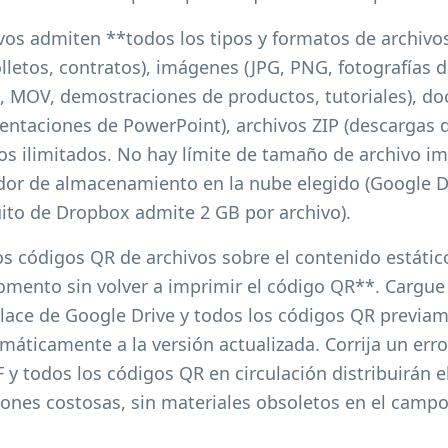
vos admiten **todos los tipos y formatos de archiv
lletos, contratos), imágenes (JPG, PNG, fotografías d
P4, MOV, demostraciones de productos, tutoriales), 
sentaciones de PowerPoint), archivos ZIP (descargas 
tos ilimitados. No hay límite de tamaño de archivo i
eedor de almacenamiento en la nube elegido (Google D
tuito de Dropbox admite 2 GB por archivo).
los códigos QR de archivos sobre el contenido estático
omento sin volver a imprimir el código QR**. Cargu
lace de Google Drive y todos los códigos QR previa
ticamente a la versión actualizada. Corrija un erro
F y todos los códigos QR en circulación distribuirán e
ones costosas, sin materiales obsoletos en el campo,