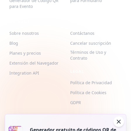
Generador de Código QR
para Formulario
para Evento
QR-BUILD
SOPORTE
Sobre nosotros
Contáctanos
Blog
Cancelar suscripción
Términos de Uso y
Planes y precios
Contrato
Extensión del Navegador
LEGAL
Integration API
Política de Privacidad
Política de Cookies
GDPR
Generador gratuito de códigos QR de