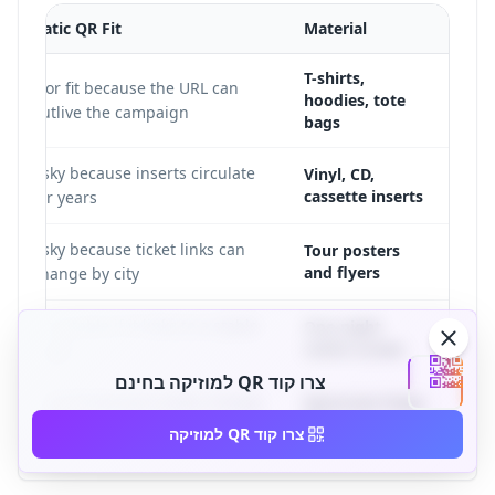
Static QR Fit
Material
T-shirts,
Poor fit because the URL can
hoodies, tote
outlive the campaign.
bags
Risky because inserts circulate
Vinyl, CD,
cassette inserts
for years.
Risky because ticket links can
Tour posters
and flyers
change by city.
Acceptable if it links to a stable
One-night
setlist screen
page.
צרו קוד QR למוזיקה בחינם
Weak fit because assets change
Electronic Press
Kit
often.
צרו קוד QR למוזיקה