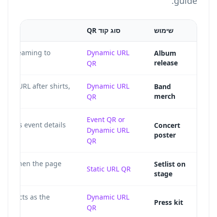
guide.
שימוש
סוג קוד QR
day streaming to
Dynamic URL
Album
release
QR
ign URL after shirts,
Dynamic URL
Band
merch
QR
Event QR
or
 hub as event details
Concert
Dynamic URL
poster
QR
ation when the page
Setlist on
Static URL QR
stage
contacts as the
Dynamic URL
Press kit
QR