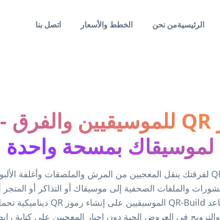
الرئيسية
من نحن
الخطط والأسعار
اتصل بنا
رموز QR للموسيقيين والفرق -
لموسيقاك بمسحة واحدة
أنشئ رمز QR لفرقتك ينقل المعجبين من المرش والملصقات وأغلفة الأل
نشورات والملفات الصحفية إلى موسيقاك أو التذاكر أو المتجر 
الاجتماعية. يساعد QR-Build الموسيقيين على
والترويج في العروض الحية دون إجبار المعجبين على كتابة راب