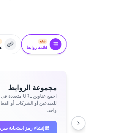
شائع
ش
قائمة روابط
عن
مجموعة الروابط
اجمع عناوين L
للمبدعين أو الشركات أو الفع
واحد.
إنشاء رمز استجابة سري