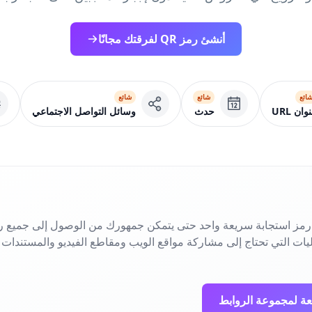
أنشئ رمز QR لفرقتك مجانًا
ائع
شائع
شائع
وان URL
حدث
وسائل التواصل الاجتماعي
UR متعددة في رمز استجابة سريعة واحد حتى يتمكن جمهورك من الوصول إلى جمي
اليات التي تحتاج إلى مشاركة مواقع الويب ومقاطع الفيديو والمستندا
عة لمجموعة الروابط