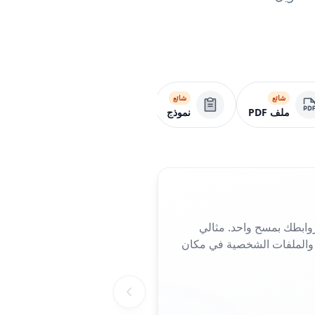
شائع
شائع
بطاقة VCard
ملف PDF
نموذج
ع روابطك بمسح واحد. مثالي
ت والملفات الشخصية في مكان