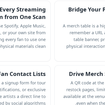
Every Streaming
Bridge Your 
m from One Scan
se Spotify, Apple Music,
A merch table is a h
 or your own site from
remember a URL a
ng every fan to use one
table banner, pr
ysical materials clean.
physical interactio
Fan Contact Lists
Drive Merch 
 a signup form for tour
A QR code at the 
fications, or exclusive
restock pages, limi
 artists a direct line to
available at the ven
led by social algorithms.
even when the 