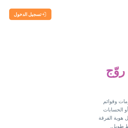
تسجيل الدخول
 روّج
بومات وقوائم
أو الحسابات
 إنشاء رموز QR ديناميكية تحمل هوية الفرقة
ط طويل.