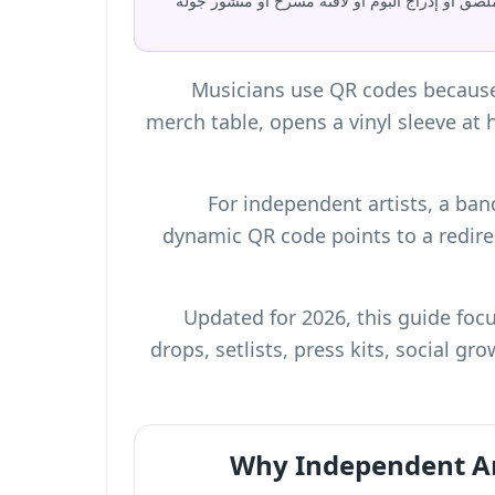
صق أو إدراج ألبوم أو لافتة مسرح أو منشور جولة
Musicians use QR codes because t
merch table, opens a vinyl sleeve at
For independent artists, a band
dynamic QR code points to a redirec
Updated for 2026, this guide foc
drops, setlists, press kits, social gr
Why Independent Ar