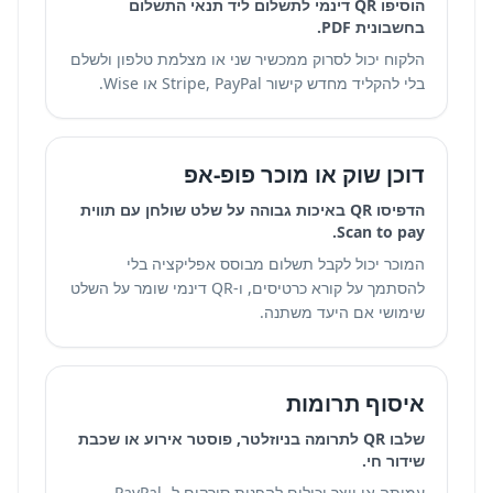
הוסיפו QR דינמי לתשלום ליד תנאי התשלום
בחשבונית PDF.
הלקוח יכול לסרוק ממכשיר שני או מצלמת טלפון ולשלם
בלי להקליד מחדש קישור Stripe, PayPal או Wise.
דוכן שוק או מוכר פופ-אפ
הדפיסו QR באיכות גבוהה על שלט שולחן עם תווית
Scan to pay.
המוכר יכול לקבל תשלום מבוסס אפליקציה בלי
להסתמך על קורא כרטיסים, ו-QR דינמי שומר על השלט
שימושי אם היעד משתנה.
איסוף תרומות
שלבו QR לתרומה בניוזלטר, פוסטר אירוע או שכבת
שידור חי.
עמותה או יוצר יכולים להפנות סורקים ל-PayPal,