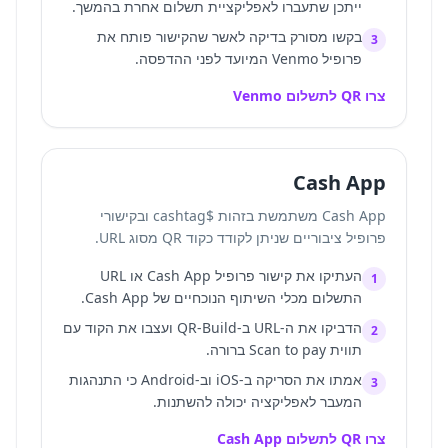
ייתכן שתעברו לאפליקציית תשלום אחרת בהמשך.
בקשו מסורק בדיקה לאשר שהקישור פותח את
3
פרופיל Venmo המיועד לפני ההדפסה.
צרו QR לתשלום Venmo
Cash App
Cash App משתמשת בזהות $cashtag ובקישורי
פרופיל ציבוריים שניתן לקודד כקוד QR מסוג URL.
העתיקו את קישור פרופיל Cash App או URL
1
התשלום מכלי השיתוף הנוכחיים של Cash App.
הדביקו את ה-URL ב-QR-Build ועצבו את הקוד עם
2
תווית Scan to pay ברורה.
אמתו את הסריקה ב-iOS וב-Android כי התנהגות
3
המעבר לאפליקציה יכולה להשתנות.
צרו QR לתשלום Cash App