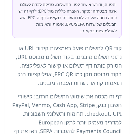
והפניה, ודורש אישור לפני התשלום. סריקה לבדה לעולם
אינה מבטיחה עסקה. העברה כללית מול EPC: לדף זה יש
כוונה רחבה של תשלום והעברה בנקאית. דף ה-EPC הוא
הבעלים של שדות EPC/SEPA, אימות ותאימות
לאפליקציות בנקאות.
קוד QR לתשלום פועל באמצעות קידוד URL או
נתוני תשלום מובנים. בקוד תשלום מבוסס URL,
הסורק פותח דף תשלום או קישור לאפליקציה.
בקוד מבוסס תקן כמו EPC QR, אפליקציות בנק
תואמות קוראות שדות העברה מובנים.
דף זה מכסה את שימוש התשלום הרחב: קישורי
חשבון בנק, PayPal, Venmo, Cash App, Stripe
checkout, UPI, תרומות ותשלומי חשבוניות.
למדריך מעמיק יותר לתקן European
Payments Council להעברות SEPA, ראו את דף