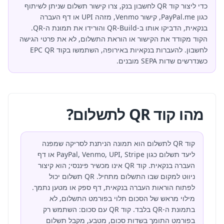
כדי ליצור קוד QR לחשבון בנק, צרו קישור תשלום שניתן לשיתוף
כגון PayPal.me, קישור Venmo, מזהה UPI או דף העברה
בנקאית, הדביקו אותו ב-QR-Build והורידו את תמונת ה-QR.
הקוד מקודד את הקישור או הוראת התשלום, לא את פרטי הגישה
לחשבון. להעברות בנקאיות באירופה, השתמשו בקוד EPC QR
כשנדרשים שדות SEPA מובנים.
מהו קוד QR לתשלום?
קוד QR לתשלום הוא תמונה הניתנת לסריקה שמפנה
ליעד תשלום כגון PayPal, Venmo, UPI, Stripe או דף
העברה בנקאית. קוד QR אינו מכשיר פיננסי; הוא קיצור
ניווט למקום שבו התשלום מתחיל. QR תשלום יכול
לפתוח הוראות העברה בנקאית, דף ספק או מטען נתמך.
מילוי מראש של הסכום תלוי בפורמט התשלום, לא
בתמונת ה-QR בלבד. קוד QR עם סכום: השתמש רק
בפורמט התומך בשדות סכום, מטבע, מקבל תשלום