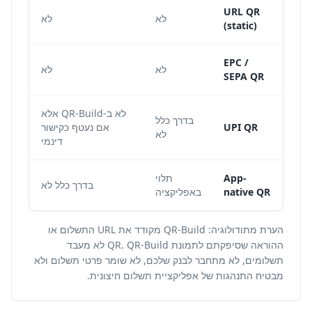
URL QR
לא
לא
(static)
EPC /
לא
לא
SEPA QR
לא ב-QR-Build אלא
בדרך כלל
לא,
UPI QR
אם נעטף כקישור
לא
דינמי
App-
תלוי
בדרך כלל לא
native QR
באפליקציה
הערת מתודולוגיה: QR-Build מקודד את URL התשלום או
ההוראה שסיפקתם לתמונת QR. QR-Build לא מעבד
תשלומים, לא מתחבר לבנק שלכם, לא שומר פרטי תשלום ולא
מבטיח התנהגות של אפליקציית תשלום חיצונית.