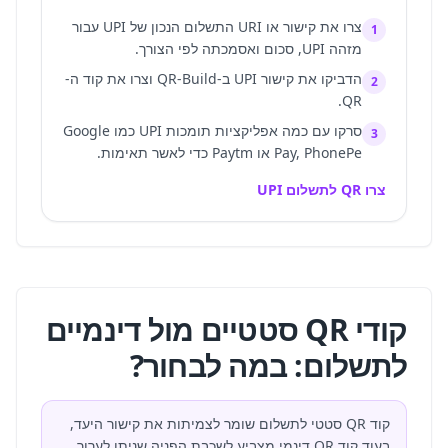
צרו את קישור או URI התשלום הנכון של UPI עבור
1
מזהה UPI, סכום ואסמכתה לפי הצורך.
הדביקו את קישור UPI ב-QR-Build וצרו את קוד ה-
2
QR.
סרקו עם כמה אפליקציות תומכות UPI כמו Google
3
Pay, PhonePe או Paytm כדי לאשר תאימות.
צרו QR לתשלום UPI
קודי QR סטטיים מול דינמיים
לתשלום: במה לבחור?
קוד QR סטטי לתשלום שומר לצמיתות את קישור היעד,
בעוד קוד QR דינמי מצביע לשכבת הפניה שניתן לערוך