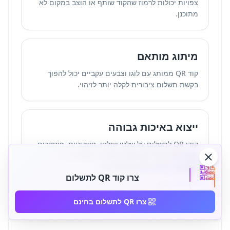
צפויות יכולות לרמוז שהקוד שותף או הוצב במקום לא
מתוכנן.
מיתוג מותאם
קוד QR ממותג עם לוגו וצבעים עקביים יכול להפוך
בקשת תשלום ציבורית לקלה יותר לזיהוי.
ייצוא באיכות גבוהה
קודי QR לתשלום על שלטי שולחן, חשבוניות, פוסטרים
וקבלות צריכים ייצוא PNG, SVG או PDF חד כדי
שסורקים יקראו אותם באופן אמין.
צרו קוד QR לתשלום
צרו QR לתשלום בחינם