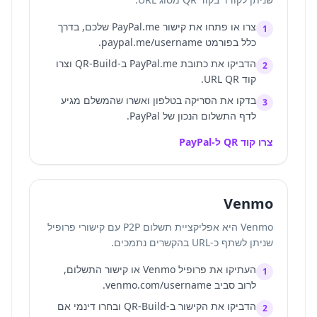
צרו או פתחו את קישור PayPal.me שלכם, בדרך
1
כלל בפורמט paypal.me/username.
הדביקו את כתובת PayPal.me ב-QR-Build וצרו
2
קוד URL QR.
בדקו את הסריקה בטלפון ואשרו שהמשלם מגיע
3
לדף התשלום הנכון של PayPal.
צרו קוד QR ל-PayPal
Venmo
Venmo היא אפליקציית תשלום P2P עם קישורי פרופיל
שניתן לשתף כ-URL בהקשרים נתמכים.
העתיקו את פרופיל Venmo או קישור התשלום,
1
לרוב סביב venmo.com/username.
הדביקו את הקישור ב-QR-Build ובחרו דינמי אם
2