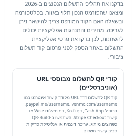
בדקנו את תהליכי התשלום הנפוצים ב-2026
ומצאנו שהפורמט הנכון תלוי באזור, בפלטפורמה
ובשאלה האם הקוד המודפס צריך להישאר ניתן
לעריכה. מחירים והתנהגות אפליקציות יכולים
להשתנות, לכן בדקו את פרטי אפליקציית
התשלום באתר הספק לפני פרסום קוד תשלום
ציבורי.
קודי QR לתשלום מבוססי URL
(אוניברסליים)
קוד QR לתשלום דרך URL מקודד קישור אינטרנט כמו
paypal.me/username, venmo.com/username,
פרופיל Cash App, דף Ko-fi, דף תשלום Wise או
קישור Stripe Checkout. השתמשו ב-QR-Build
כשרוצים מיתוג, עריכה דינמית או אנליטיקת סריקות
סביב קישור תשלום.