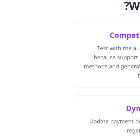
W
Compati
Test with the a
because support 
methods and general
Dyn
Update payment de
rege