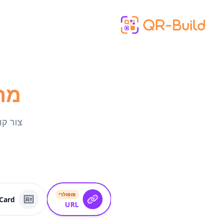
Skip to main content
מחולל
צור קודי QR של EPC להעברות בנקאיות אירופאי
פופולרי
Card
URL