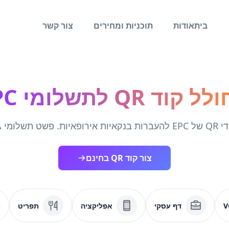
בית
אודות
תוכניות ומחירים
צור קשר
 קוד QR לתשלומי EPC
ות. פשט תשלומי SEPA.
צור קוד QR בחינם
V
דף עסקי
אפליקציה
תפריט