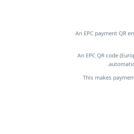
An EPC payment QR enco
An EPC QR code (Europ
automatic
This makes payments