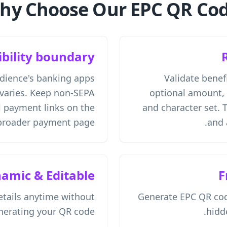
hy Choose Our EPC QR Cod
bility boundary
udience's banking apps
Validate benef
varies. Keep non-SEPA
optional amount, 
 payment links on the
and character set. 
broader payment page.
and 
amic & Editable
F
tails anytime without
Generate EPC QR cod
nerating your QR code.
hidde