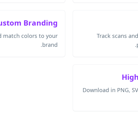
ustom Branding
 match colors to your
Track scans an
brand.
High
Download in PNG, SVG