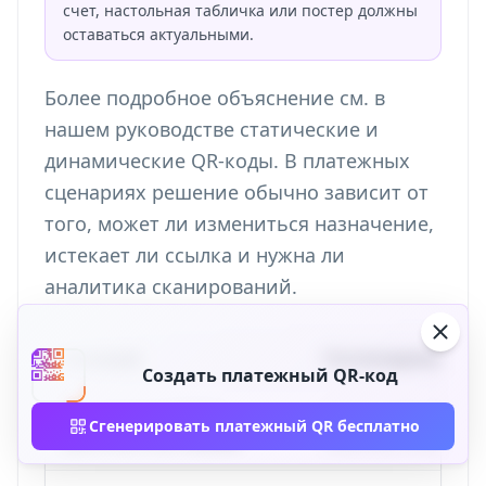
счет, настольная табличка или постер должны
оставаться актуальными.
Более подробное объяснение см. в
нашем руководстве
статические и
динамические QR-коды
. В платежных
сценариях решение обычно зависит от
того, может ли измениться назначение,
истекает ли ссылка и нужна ли
аналитика сканирований.
Ситуация
Рекомендуемый по
Создать платежный QR-код
Используйте QR-код 
Повседневный P2P с
Сгенерировать платежный QR бесплатно
друзьями или семьей
кошелька, если не н