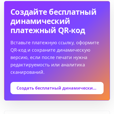
Создайте бесплатный
динамический
платежный QR-код
Вставьте платежную ссылку, оформите
QR-код и сохраните динамическую
версию, если после печати нужна
редактируемость или аналитика
сканирований.
Создать бесплатный динамический QR-код