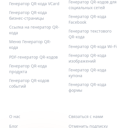
Генератор QR-кодов для
Генератор QR-кода VCard
социальных сетей
Генератор QR-кода
Генератор QR-кода
бизнес-страницы
Facebook
Ссылка на генератор QR-
Генератор текстового
кода
QR-кода
Меню Генератор QR-
Генератор QR-кода Wi-Fi
кода
Генератор QR-кода
PDF-генератор QR-кодов
изображений
Генератор QR-кода
Генератор QR-кода
продукта
купона
Генератор QR-кодов
Генератор QR-кода
событий
формы
QR-BUILD
ПОДДЕРЖИВАТЬ
О нас
Связаться с нами
Блог
Отменить подписку