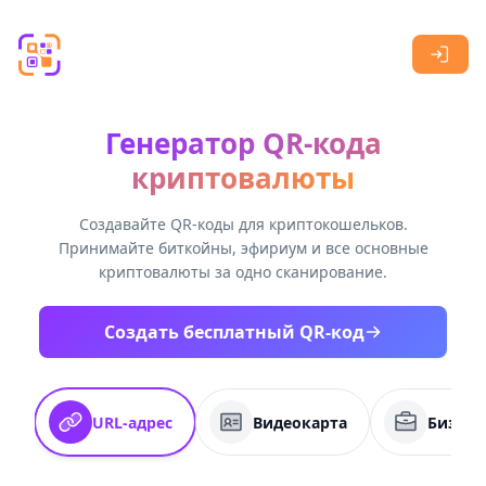
Skip to main content
Генератор QR-кода
криптовалюты
Создавайте QR-коды для криптокошельков.
Принимайте биткойны, эфириум и все основные
криптовалюты за одно сканирование.
Создать бесплатный QR-код
URL-адрес
Видеокарта
Бизнес