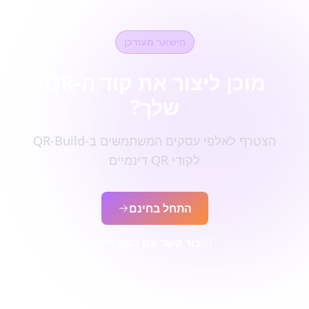
הישאר מעודכן
מוכן ליצור את קוד ה-QR
שלך?
הצטרף לאלפי עסקים המשתמשים ב-QR-Build
לקודי QR דינמיים
התחל בחינם
צור קשר עם המכירות