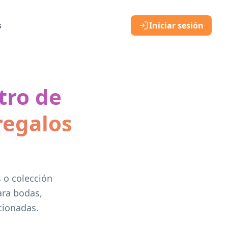
s
Iniciar sesión
tro de
regalos
 o colección
ara bodas,
cionadas.