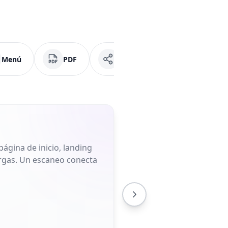
Menú
PDF
Redes Sociales
Fac
ágina de inicio, landing
largas. Un escaneo conecta