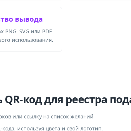
ство вывода
ах PNG, SVG или PDF
вого использования.
ь QR-код для реестра по
рков или ссылку на список желаний
кода, используя цвета и свой логотип.