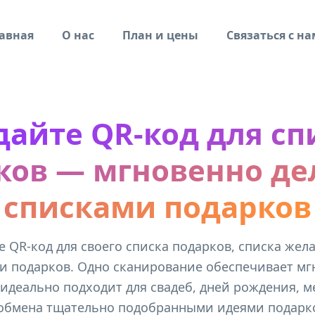
авная
О нас
План и цены
Связаться с н
дайте QR-код для сп
ков — мгновенно де
списками подарков
е QR-код для своего списка подарков, списка жел
и подарков. Одно сканирование обеспечивает м
о идеально подходит для свадеб, дней рождения, 
обмена тщательно подобранными идеями подарк