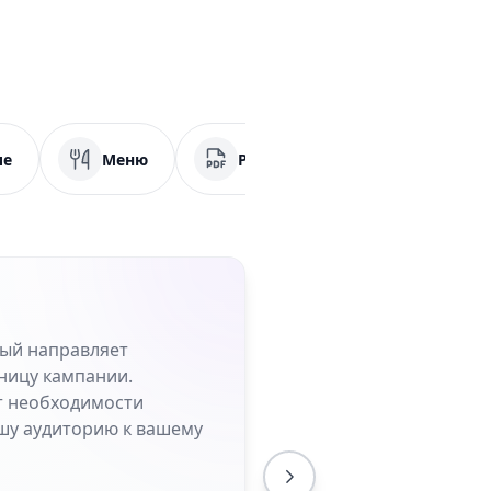
ие
Меню
PDF
Социальные сет
рый направляет
ницу кампании.
от необходимости
шу аудиторию к вашему