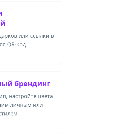
и
ый
дарков или ссылки в
яя QR-код.
ый брендинг
ип, настройте цвета
ашим личным или
стилем.