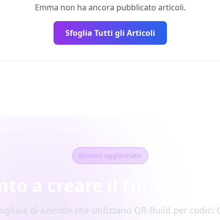
Emma non ha ancora pubblicato articoli.
Sfoglia Tutti gli Articoli
Rimani aggiornato
nto a creare il tuo codice
migliaia di aziende che utilizzano QR-Build per codici