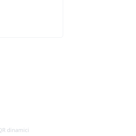
 QR?
 QR dinamici