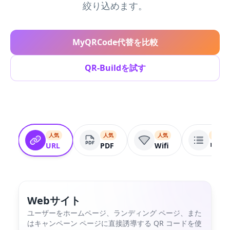
絞り込めます。
MyQRCode代替を比較
QR-Buildを試す
人気
人気
人気
人気
URL
PDF
Wifi
リン
Webサイト
ユーザーをホームページ、ランディング ページ、また
はキャンペーン ページに直接誘導する QR コードを使