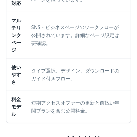
対応
マル
SNS・ビジネスページのワークフローが
チリ
ンク
公開されています。詳細なページ設定は
ペー
要確認。
ジ
使い
タイプ選択、デザイン、ダウンロードの
やす
ガイド付きフロー。
さ
料金
短期アクセスオファーの更新と前払い年
無
モデ
間プランを含む公開料金。
ル