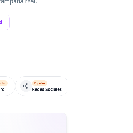
campaña real.
d
ular
Popular
Popular
Pág
rd
Redes Sociales
Menú