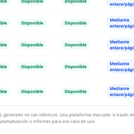
ible
Disponible
Disponible
enlace/pág
Mediante
ible
Disponible
Disponible
enlace/pág
Mediante
ible
Disponible
Disponible
enlace/pág
Mediante
ible
Disponible
Disponible
enlace/pág
Mediante
ible
Disponible
Disponible
enlace/pág
 URL generales no son idénticos. Una plataforma marcada "a través 
automatización o informes para ese caso de uso.