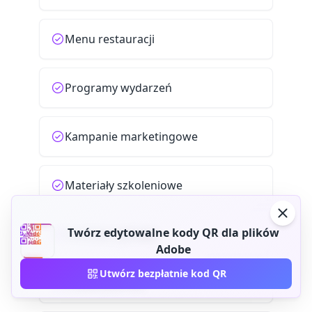
Menu restauracji
Programy wydarzeń
Kampanie marketingowe
Materiały szkoleniowe
Twórz edytowalne kody QR dla plików
Portfolio cyfrowe
Adobe
Utwórz bezpłatnie kod QR
Pobieranie PDF