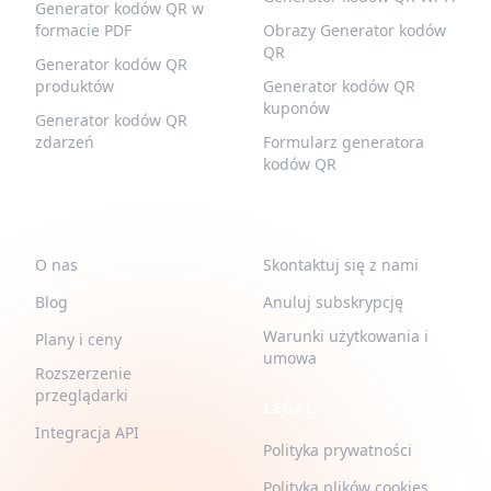
Generator kodów QR w
formacie PDF
Obrazy Generator kodów
QR
Generator kodów QR
produktów
Generator kodów QR
kuponów
Generator kodów QR
zdarzeń
Formularz generatora
kodów QR
QR-BUILD
WSPARCIE
O nas
Skontaktuj się z nami
Blog
Anuluj subskrypcję
Warunki użytkowania i
Plany i ceny
umowa
Rozszerzenie
przeglądarki
LEGAL
Integracja API
Polityka prywatności
Polityka plików cookies