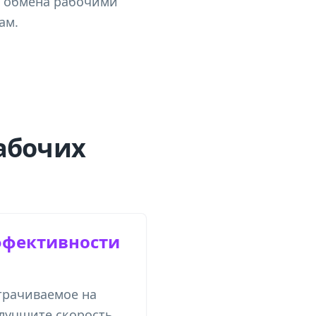
, обмена рабочими
ам.
абочих
фективности
трачиваемое на
улучшите скорость