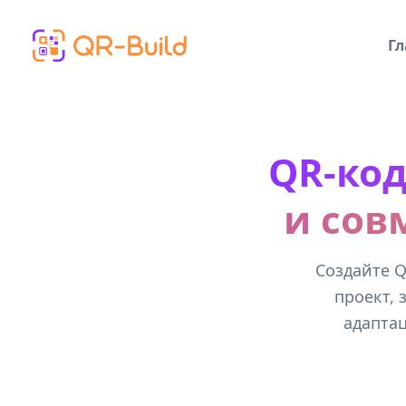
Skip to main content
Гл
QR-код
и сов
Создайте Q
проект, 
адаптац