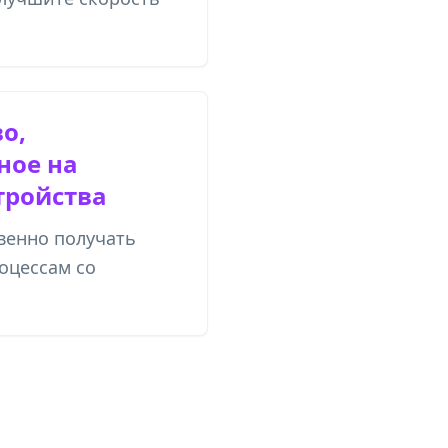
о,
ное на
тройства
венно получать
оцессам со