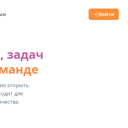
ами
Войти
, задач
оманде
нно открыть
ходит для
ичества.