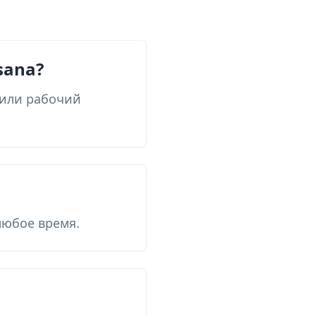
sana?
 или рабочий
любое время.