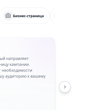
Бизнес-страница
Приложение
М
рый направляет
ницу кампании.
от необходимости
шу аудиторию к вашему