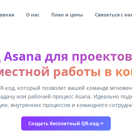
авная
О нас
План и цены
Связаться с н
 Asana для проектов
местной работы в к
R-код, который позволит вашей команде мгнове
задачу или рабочий процесс Asana. Идеально под
ии, внутренних процессов и командного сотрудн
Создать бесплатный QR-код