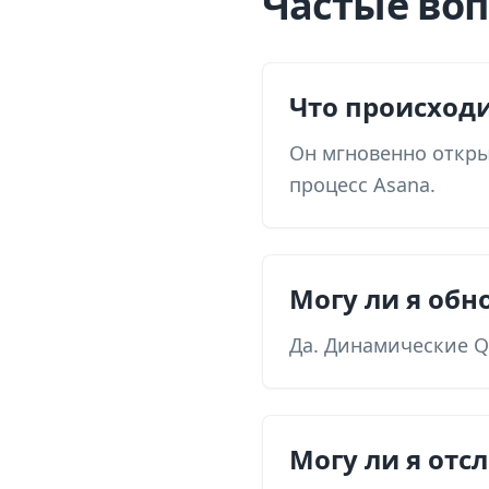
Частые воп
Что происходи
Он мгновенно откры
процесс Asana.
Могу ли я обн
Да. Динамические Q
Могу ли я отс