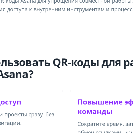
R-коды Asana для упрощения совместной работы
я доступа к внутренним инструментам и процесс
льзовать QR-коды для р
Asana?
оступ
Повышение эф
команды
 проекты сразу, без
вигации.
Сократите время, за
обмен ссылками, и 