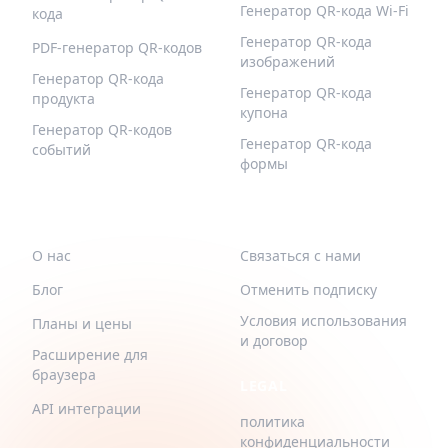
Генератор QR-кода Wi-Fi
кода
Генератор QR-кода
PDF-генератор QR-кодов
изображений
Генератор QR-кода
Генератор QR-кода
продукта
купона
Генератор QR-кодов
Генератор QR-кода
событий
формы
QR-BUILD
ПОДДЕРЖИВАТЬ
О нас
Связаться с нами
Блог
Отменить подписку
Условия использования
Планы и цены
и договор
Расширение для
браузера
LEGAL
API интеграции
политика
конфиденциальности