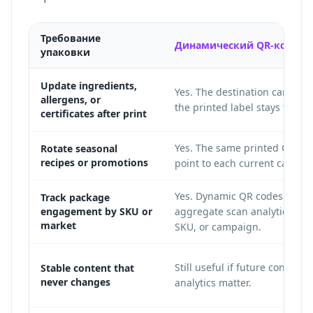
Требование
Динамический QR-код
упаковки
Update ingredients,
Yes. The destination can cha
allergens, or
the printed label stays the s
certificates after print
Yes. The same printed QR co
Rotate seasonal
recipes or promotions
point to each current campai
Yes. Dynamic QR codes can s
Track package
engagement by SKU or
aggregate scan analytics by 
market
SKU, or campaign.
Still useful if future control o
Stable content that
never changes
analytics matter.