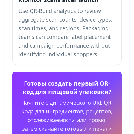
Use QR-Build analytics to review
aggregate scan counts, device types,
scan times, and regions. Packaging
teams can compare label placement
and campaign performance without
identifying individual shoppers.
Готовы создать первый QR-
код для пищевой упаковки?
Начните с динамического URL QR-
кода для ингредиентов, рецептов,
отслеживаемости или промо,
затем скачайте готовый к печати