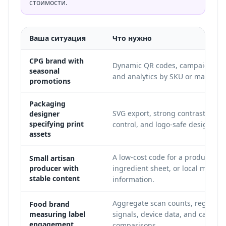
стоимости.
Ваша ситуация
Что нужно
CPG brand with
Dynamic QR codes, campaign up
seasonal
and analytics by SKU or market.
promotions
Packaging
SVG export, strong contrast, quie
designer
specifying print
control, and logo-safe design.
assets
A low-cost code for a product pag
Small artisan
producer with
ingredient sheet, or local market
stable content
information.
Aggregate scan counts, regional
Food brand
measuring label
signals, device data, and campai
engagement
comparisons.