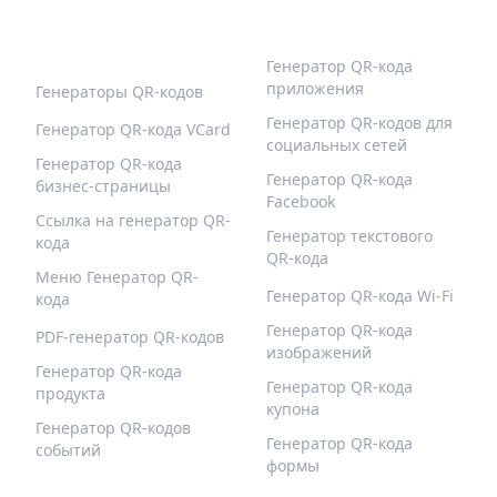
ПОПУЛЯРНЫЕ QR-
БОЛЬШЕ ТИПОВ
КОДЫ
Генератор QR-кода
приложения
Генераторы QR-кодов
Генератор QR-кодов для
Генератор QR-кода VCard
социальных сетей
Генератор QR-кода
Генератор QR-кода
бизнес-страницы
Facebook
Ссылка на генератор QR-
Генератор текстового
кода
QR-кода
Меню Генератор QR-
Генератор QR-кода Wi-Fi
кода
Генератор QR-кода
PDF-генератор QR-кодов
изображений
Генератор QR-кода
Генератор QR-кода
продукта
купона
Генератор QR-кодов
Генератор QR-кода
событий
формы