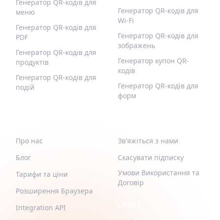
Генератор QR-кодів для
Генератор QR-кодів для
меню
Wi-Fi
Генератор QR-кодів для
Генератор QR-кодів для
PDF
зображень
Генератор QR-кодів для
Генератор купон QR-
продуктів
кодів
Генератор QR-кодів для
Генератор QR-кодів для
подій
форм
QR-BUILD
ПІДТРИМКА
Про нас
Зв'яжіться з нами
Блог
Скасувати підписку
Умови Використання та
Тарифи та ціни
Договір
Розширення Браузера
LEGAL
Integration API