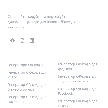
Створюйте, керуйте та відстежуйте
динамічні QR-коди для вашого бізнесу. Для
масштабу.
ПОПУЛЯРНІ QR-КОДИ
ІНШІ ТИПИ
Генератор QR-кодів для
Генератори QR-кодів
додатків
Генератор QR-кодів для
Генератор QR-кодів для
VCard
соціальних мереж
Генератор QR-кодів для
Генератор QR-кодів для
бізнес-сторінки
Facebook
Генератор QR-кодів для
Генератор QR-кодів для
посилань
тексту