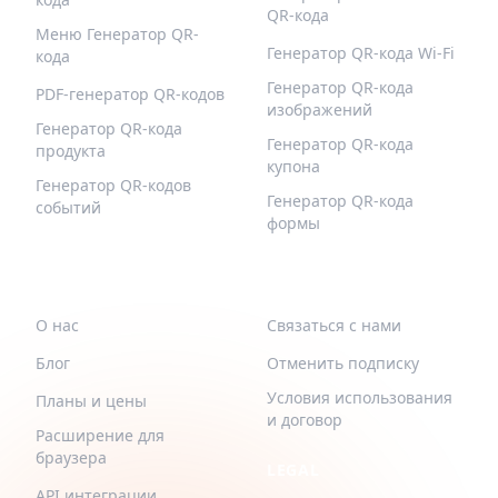
QR-кода
Меню Генератор QR-
Генератор QR-кода Wi-Fi
кода
Генератор QR-кода
PDF-генератор QR-кодов
изображений
Генератор QR-кода
Генератор QR-кода
продукта
купона
Генератор QR-кодов
Генератор QR-кода
событий
формы
QR-BUILD
ПОДДЕРЖИВАТЬ
О нас
Связаться с нами
Блог
Отменить подписку
Условия использования
Планы и цены
и договор
Расширение для
браузера
LEGAL
API интеграции