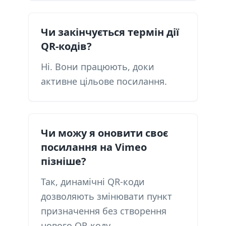
Чи закінчується термін дії
QR-кодів?
Ні. Вони працюють, доки
активне цільове посилання.
Чи можу я оновити своє
посилання на Vimeo
пізніше?
Так, динамічні QR-коди
дозволяють змінювати пункт
призначення без створення
нового QR-коду.