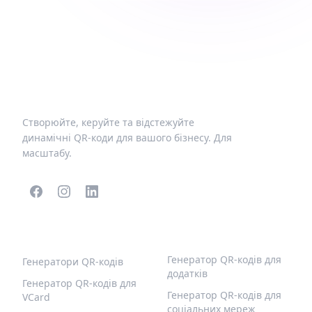
Створюйте, керуйте та відстежуйте
динамічні QR-коди для вашого бізнесу. Для
масштабу.
ПОПУЛЯРНІ QR-КОДИ
ІНШІ ТИПИ
Генератор QR-кодів для
Генератори QR-кодів
додатків
Генератор QR-кодів для
Генератор QR-кодів для
VCard
соціальних мереж