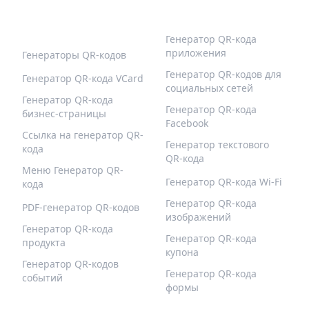
ПОПУЛЯРНЫЕ QR-
БОЛЬШЕ ТИПОВ
КОДЫ
Генератор QR-кода
приложения
Генераторы QR-кодов
Генератор QR-кодов для
Генератор QR-кода VCard
социальных сетей
Генератор QR-кода
Генератор QR-кода
бизнес-страницы
Facebook
Ссылка на генератор QR-
Генератор текстового
кода
QR-кода
Меню Генератор QR-
Генератор QR-кода Wi-Fi
кода
Генератор QR-кода
PDF-генератор QR-кодов
изображений
Генератор QR-кода
Генератор QR-кода
продукта
купона
Генератор QR-кодов
Генератор QR-кода
событий
формы