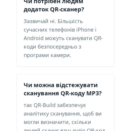
Чи потрібен людям
додаток QR-сканер?
Зазвичай ні. Більшість
сучасних телефонів iPhone і
Android можуть сканувати QR-
коди безпосередньо з
програми камери.
Чи можна відстежувати
сканування QR-коду MP3?
так QR-Build забезпечує
аналітику сканування, щоб ви
могли визначити, скільки
людей сканує ваш аудіо QR-код.