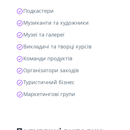
Подкастери
Музиканти та художники
Музеї та галереї
Викладачі та творці курсів
Команди продуктів
Організатори заходів
Туристичний бізнес
Маркетингові групи