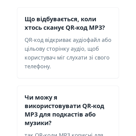
Що відбувається, коли
хтось сканує QR-код MP3?
QR-код відкриває аудіофайл або
цільову сторінку аудіо, щоб
користувач міг слухати зі свого
телефону.
Чи можу я
використовувати QR-код
MP3 для подкастів або
музики?
так QR-коди MP3 корисні для