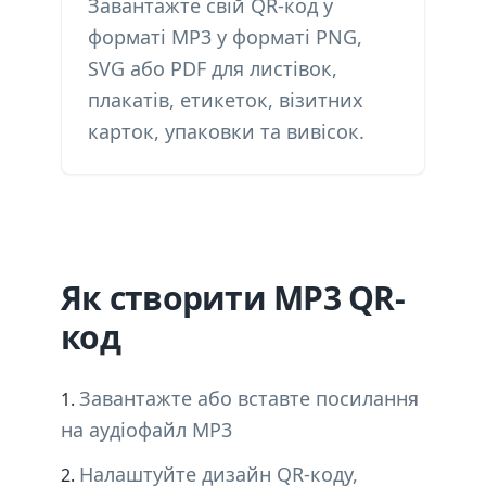
Завантажте свій QR-код у
форматі MP3 у форматі PNG,
SVG або PDF для листівок,
плакатів, етикеток, візитних
карток, упаковки та вивісок.
Як створити MP3 QR-
код
Завантажте або вставте посилання
на аудіофайл MP3
Налаштуйте дизайн QR-коду,