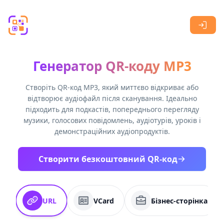
Skip to main content
Генератор QR-коду MP3
Створіть QR-код MP3, який миттєво відкриває або
відтворює аудіофайл після сканування. Ідеально
підходить для подкастів, попереднього перегляду
музики, голосових повідомлень, аудіотурів, уроків і
демонстраційних аудіопродуктів.
Створити безкоштовний QR-код
URL
VCard
Бізнес-сторінка