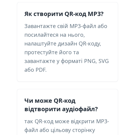
Як створити QR-код MP3?
Завантажте свій MP3-файл або
посилайтеся на нього,
налаштуйте дизайн QR-коду,
протестуйте його та
завантажте у форматі PNG, SVG
або PDF.
Чи може QR-код
відтворити аудіофайл?
так QR-код може відкрити MP3-
файл або цільову сторінку