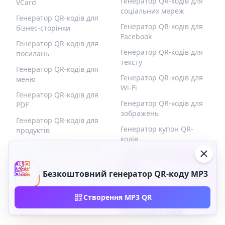
Генератор QR-кодів для
VCard
соціальних мереж
Генератор QR-кодів для
Генератор QR-кодів для
бізнес-сторінки
Facebook
Генератор QR-кодів для
Генератор QR-кодів для
посилань
тексту
Генератор QR-кодів для
Генератор QR-кодів для
меню
Wi-Fi
Генератор QR-кодів для
Генератор QR-кодів для
PDF
зображень
Генератор QR-кодів для
Генератор купон QR-
продуктів
кодів
Генератор QR-кодів для
Генератор QR-кодів для
подій
форм
Безкоштовний генератор QR-коду MP3
QR-BUILD
ПІДТРИМКА
Створення MP3 QR
Про нас
Зв'яжіться з нами