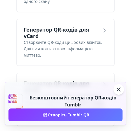
одного скану.
Генератор QR-кодів для
vCard
Створюйте QR-коди цифрових візиток.
Діліться контактною інформацією
миттєво.
Генератор QR-кодів для
меню
Замініть друковані меню динамічною
Безкоштовний генератор QR-кодів
цифровою версією. Оновлюйте страви,
Tumblr
ціни та акції будь-коли — гості сканують
Створіть Tumblr QR
і переглядають меню на телефоні.