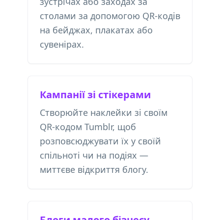
зустрічах або заходах за
столами за допомогою QR-кодів
на бейджах, плакатах або
сувенірах.
Кампанії зі стікерами
Створюйте наклейки зі своїм
QR-кодом Tumblr, щоб
розповсюджувати їх у своїй
спільноті чи на подіях —
миттєве відкриття блогу.
Блоги малого бізнесу