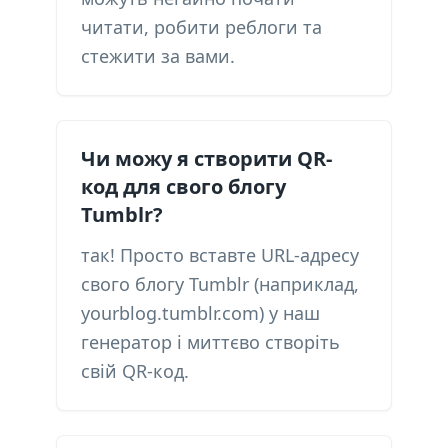
читати, робити реблоги та
стежити за вами.
Чи можу я створити QR-
код для свого блогу
Tumblr?
так! Просто вставте URL-адресу
свого блогу Tumblr (наприклад,
yourblog.tumblr.com) у наш
генератор і миттєво створіть
свій QR-код.