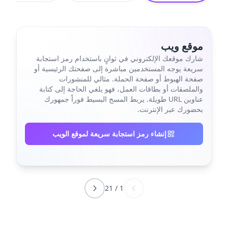
موقع ويب
شارك موقعك الإلكتروني في ثوانٍ باستخدام رمز استجابة
سريعة يوجه المستخدمين مباشرة إلى صفحتك الرئيسية أو
صفحة الهبوط أو صفحة الحملة. مثالي للمنشورات
والملصقات أو بطاقات العمل، فهو يلغي الحاجة إلى كتابة
عناوين URL طويلة. يربط المسح البسيط فوراً جمهورك
بحضورك عبر الإنترنت.
إنشاء رمز استجابة سريعة لموقع الويب
21
/
1