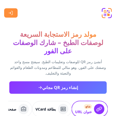
Skip to main content
مولد رمز الاستجابة السريعة
لوصفات الطبخ – شارك الوصفات
على الفور
أنشئ رمز QR للوصفات وتعليمات الطبخ. سيفتح مسح واحد
وصفتك على الفور، وهو مثالي للمطاعم ومدونات الطعام والقوائم
والتعبئة والتغليف.
إنشاء رمز QR مجاني
شائع
بطاقة VCard
صفحة عمل
عنوان URL