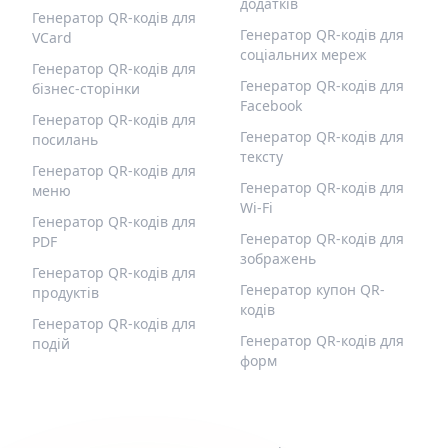
додатків
Генератор QR-кодів для
Генератор QR-кодів для
VCard
соціальних мереж
Генератор QR-кодів для
Генератор QR-кодів для
бізнес-сторінки
Facebook
Генератор QR-кодів для
Генератор QR-кодів для
посилань
тексту
Генератор QR-кодів для
Генератор QR-кодів для
меню
Wi-Fi
Генератор QR-кодів для
Генератор QR-кодів для
PDF
зображень
Генератор QR-кодів для
Генератор купон QR-
продуктів
кодів
Генератор QR-кодів для
Генератор QR-кодів для
подій
форм
QR-BUILD
ПІДТРИМКА