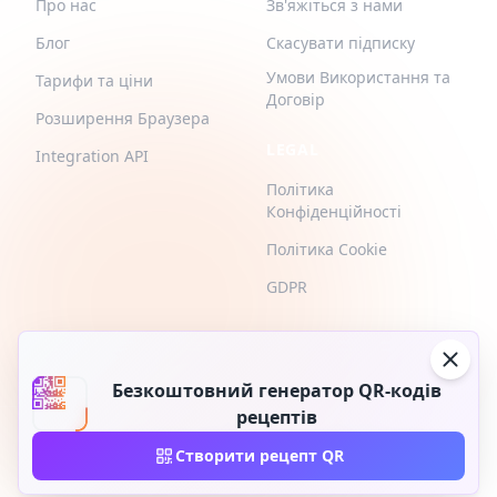
Про нас
Зв'яжіться з нами
Блог
Скасувати підписку
Умови Використання та
Тарифи та ціни
Договір
Розширення Браузера
LEGAL
Integration API
Політика
Конфіденційності
Політика Cookie
GDPR
Безкоштовний генератор QR-кодів
рецептів
2026 © QR-Build. QR-Build. Усі права захищені
Створити рецепт QR