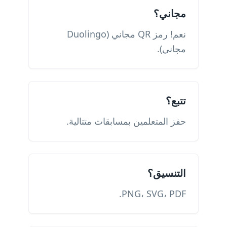
مجاني؟
نعم! رمز QR مجاني (Duolingo
مجاني).
تتبع؟
حفز المتعلمين بمسابقات متتالية.
التنسيق؟
PNG، SVG، PDF.