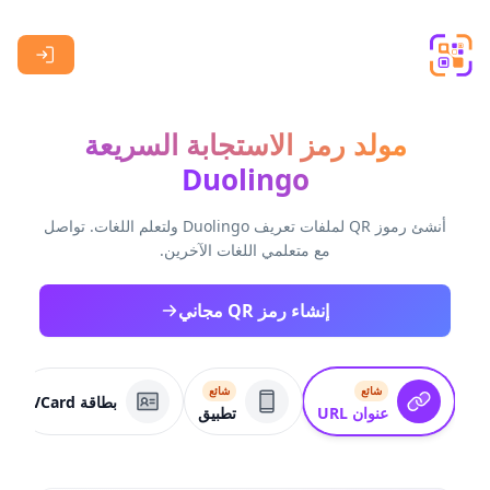
Skip to main content
مولد رمز الاستجابة السريعة
Duolingo
أنشئ رموز QR لملفات تعريف Duolingo ولتعلم اللغات. تواصل
مع متعلمي اللغات الآخرين.
إنشاء رمز QR مجاني
شائع
شائع
بطاقة VCard
عنوان URL
تطبيق