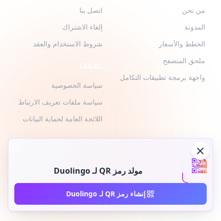
من نحن
اتصل بنا
المدونة
إلغاء الاشتراك
الخطط والأسعار
شروط الاستخدام والعقد
ملحق المتصفح
LEGAL
واجهة برمجة تطبيقات التكامل
سياسة الخصوصية
سياسة ملفات تعريف الارتباط
اللائحة العامة لحماية البيانات
مولد رمز QR لـ Duolingo
2026 © QR-Build. QR-Build. جميع الحقوق محفوظة
إنشاء رمز QR لـ Duolingo