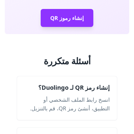
إنشاء رموز QR
أسئلة متكررة
إنشاء رمز QR لـ Duolingo؟
انسخ رابط الملف الشخصي أو
التطبيق، أنشئ رمز QR، قم بالتنزيل.