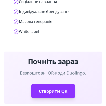
Соціальне навчання
Індивідуальне брендування
Масова генерація
White-label
Почніть зараз
Безкоштовні QR-коди Duolingo.
Створити QR