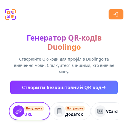
Skip to main content
Генератор QR-кодів
Duolingo
Створюйте QR-коди для профілів Duolingo та
вивчення мови. Спілкуйтеся з іншими, хто вивчає
мову.
Створити безкоштовний QR-код
Популярне
Популярне
VCard
URL
Додаток