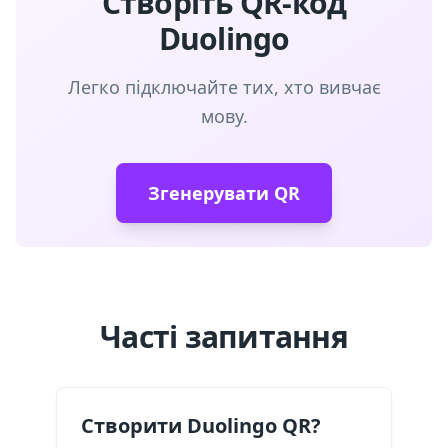
Створіть QR-код
Duolingo
Легко підключайте тих, хто вивчає
мову.
Згенерувати QR
Часті запитання
Створити Duolingo QR?