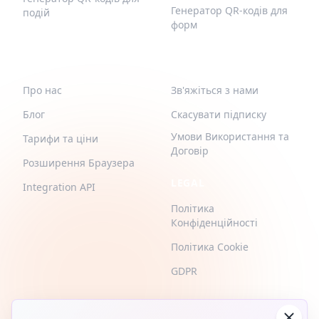
Генератор QR-кодів для
подій
форм
QR-BUILD
ПІДТРИМКА
Про нас
Зв'яжіться з нами
Блог
Скасувати підписку
Умови Використання та
Тарифи та ціни
Договір
Розширення Браузера
LEGAL
Integration API
Політика
Конфіденційності
Політика Cookie
GDPR