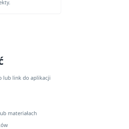
kty.
ć
 lub link do aplikacji
lub materiałach
yków