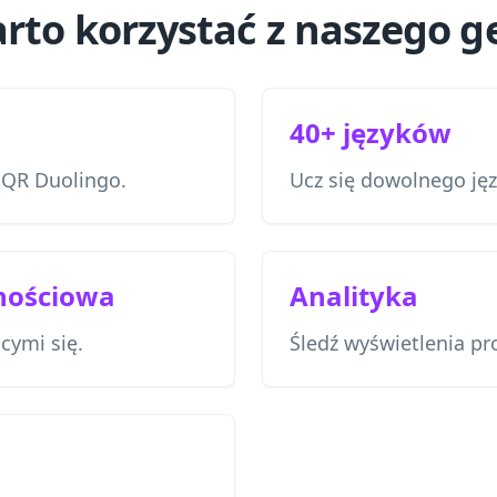
rto korzystać z naszego g
40+ języków
 QR Duolingo.
Ucz się dowolnego ję
nościowa
Analityka
ącymi się.
Śledź wyświetlenia pro