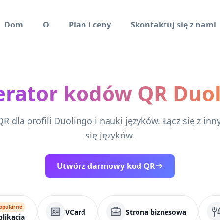
Dom
O
Plan i ceny
Skontaktuj się z nami
rator kodów QR Duo
R dla profili Duolingo i nauki języków. Łącz się z in
się języków.
Utwórz darmowy kod QR
opularne
VCard
Strona biznesowa
plikacja