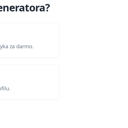
eneratora?
zyka za darmo.
filu.