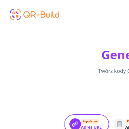
Skip to main content
Gene
Twórz kody Q
Popularne
P
Adres URL
A