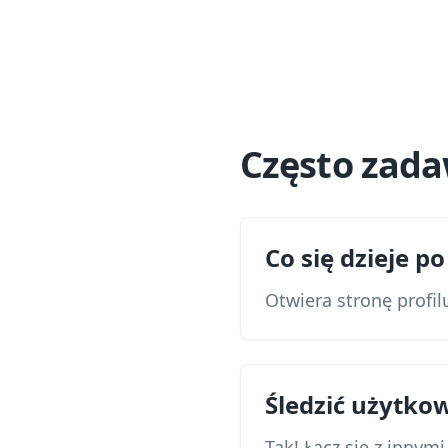
Często zad
Co się dzieje 
Otwiera stronę profil
Śledzić użytko
Tak! Łącz się z innym