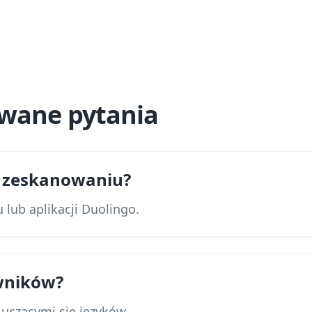
awane pytania
po zeskanowaniu?
u lub aplikacji Duolingo.
wników?
i uczącymi się języków.