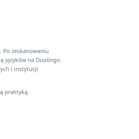
w. Po zeskanowaniu
ię języków na Duolingo.
ch i instytucji
ą praktyką.