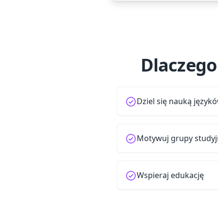
Dlaczego
Dziel się nauką język
Motywuj grupy study
Wspieraj edukację