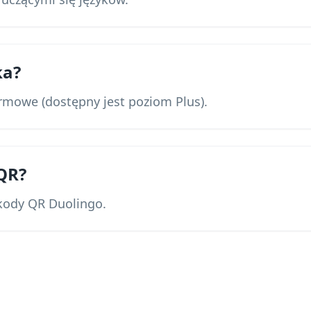
a?
armowe (dostępny jest poziom Plus).
QR?
kody QR Duolingo.