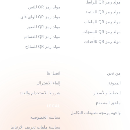
مولد رمز QR للرابط
مولد رمز QR للنص
مولد رمز QR للقائمة
مولد رمز QR للواي فاي
مولد رمز QR للملفات
مولد رمز QR للصور
مولد رمز QR للمنتجات
مولد رمز QR للقسائم
مولد رمز QR للأحداث
مولد رمز QR للنماذج
QR-BUILD
الدعم
من نحن
اتصل بنا
المدونة
إلغاء الاشتراك
الخطط والأسعار
شروط الاستخدام والعقد
ملحق المتصفح
LEGAL
واجهة برمجة تطبيقات التكامل
سياسة الخصوصية
سياسة ملفات تعريف الارتباط