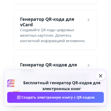
Генератор QR-кода для
vCard
Создавайте QR-коды цифровых
визитных карточек. Делитесь
контактной информацией мгновенно.
Генератор QR-кодов для
меню
Замените печатные меню динамичной
цифровой версией. Обновляйте блюда,
Бесплатный генератор QR-кодов для
цены и специальные предложения в
электронных книг
любое время — гости сканируют и
просматривают их на своем телефоне.
Создать электронную книгу с QR-кодом