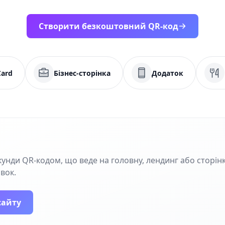
Створити безкоштовний QR-код
Card
Бізнес-сторінка
Додаток
кунди QR‑кодом, що веде на головну, лендинг або сторінк
івок.
сайту