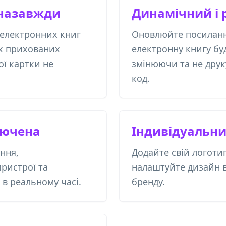
назавжди
Динамічний і 
електронних книг
Оновлюйте посиланн
х прихованих
електронну книгу бу
ої картки не
змінюючи та не дру
код.
лючена
Індивідуальн
ння,
Додайте свій логотип
ристрої та
налаштуйте дизайн в
 в реальному часі.
бренду.