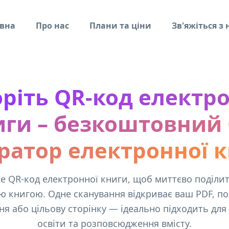
вна
Про нас
Плани та ціни
Зв'яжіться з
ріть QR-код електр
иги – безкоштовний 
ратор електронної 
е QR-код електронної книги, щоб миттєво поділи
ю книгою. Одне сканування відкриває ваш PDF, по
я або цільову сторінку — ідеально підходить для
освіти та розповсюдження вмісту.