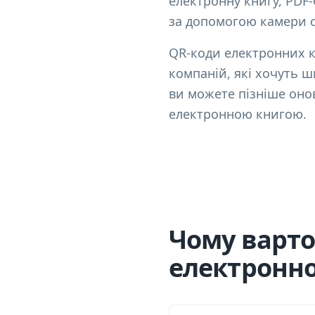
електронну книгу, PDF-
за допомогою камери с
QR-коди електронних кн
компаній, які хочуть 
ви можете пізніше оно
електронною книгою.
Чому варто
електронно