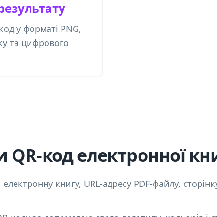
 результату
код у форматі PNG,
ку та цифрового
и QR-код електронної кн
 електронну книгу, URL-адресу PDF-файлу, сторін