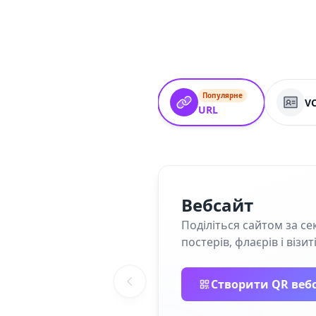
Популярне
V
URL
Вебсайт
Поділіться сайтом за се
постерів, флаєрів і візит
Створити QR веб