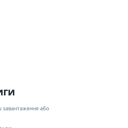
иги
ку завантаження або