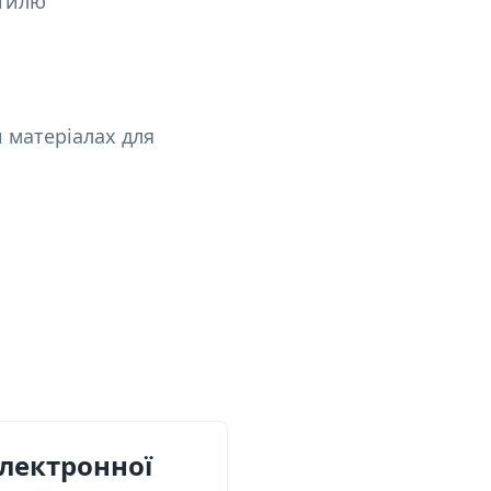
стилю
и матеріалах для
електронної