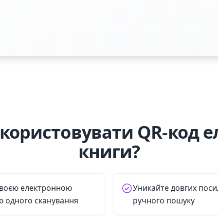
користовувати QR-код е
книги?
своєю електронною
Уникайте довгих поси
ю одного сканування
ручного пошуку