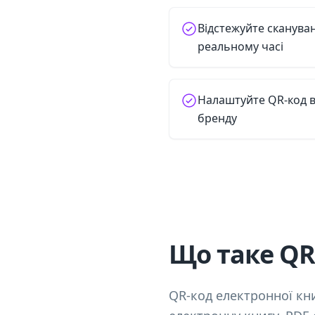
Відстежуйте сканува
реальному часі
Налаштуйте QR-код в
бренду
Що таке QR
QR-код електронної кн