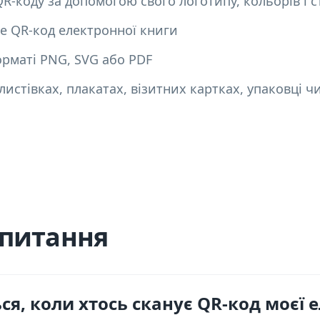
R-коду за допомогою свого логотипу, кольорів і 
те QR-код електронної книги
орматі PNG, SVG або PDF
листівках, плакатах, візитних картках, упаковці ч
апитання
ся, коли хтось сканує QR-код моєї 