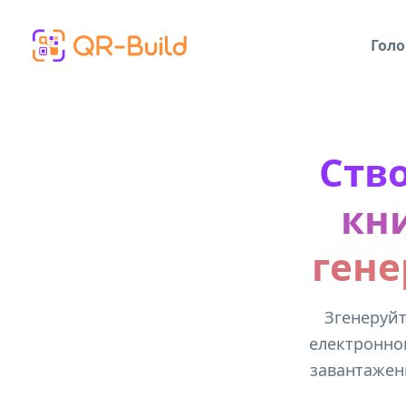
Skip to main content
Голо
Ство
кн
гене
Згенеруйт
електронно
завантаженн