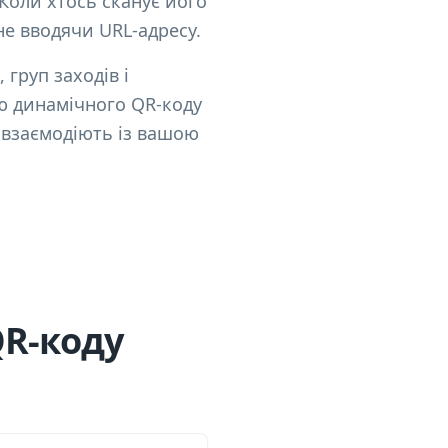
 Коли хтось сканує його
не вводячи URL-адресу.
 груп заходів і
ю динамічного QR-коду
 взаємодіють із вашою
QR-коду