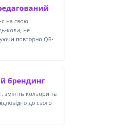
редагований
я на свою
дь-коли, не
куючи повторно QR-
ий брендинг
, змініть кольори та
ідповідно до свого