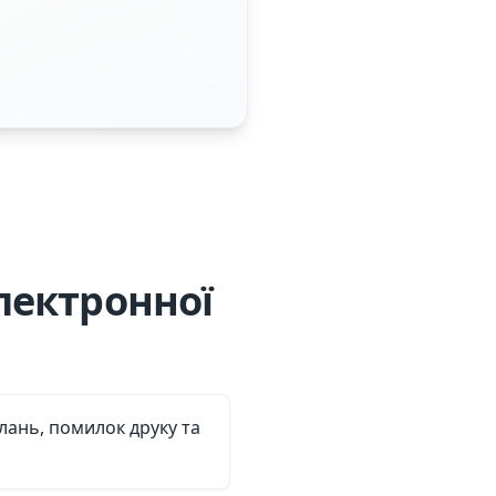
лектронної
лань, помилок друку та