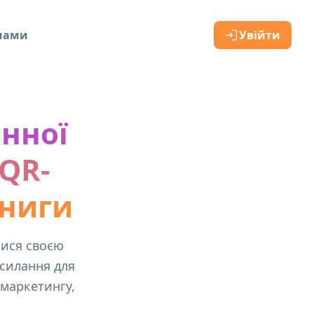
 нами
Увійти
онної
QR-
книги
тися своєю
силання для
 маркетингу,