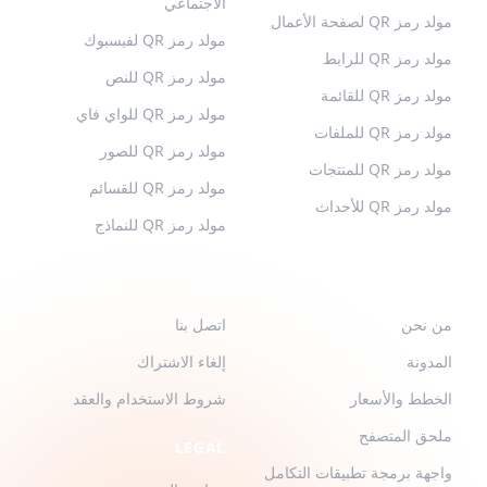
الاجتماعي
مولد رمز QR لصفحة الأعمال
مولد رمز QR لفيسبوك
مولد رمز QR للرابط
مولد رمز QR للنص
مولد رمز QR للقائمة
مولد رمز QR للواي فاي
مولد رمز QR للملفات
مولد رمز QR للصور
مولد رمز QR للمنتجات
مولد رمز QR للقسائم
مولد رمز QR للأحداث
مولد رمز QR للنماذج
QR-BUILD
الدعم
من نحن
اتصل بنا
المدونة
إلغاء الاشتراك
الخطط والأسعار
شروط الاستخدام والعقد
ملحق المتصفح
LEGAL
واجهة برمجة تطبيقات التكامل