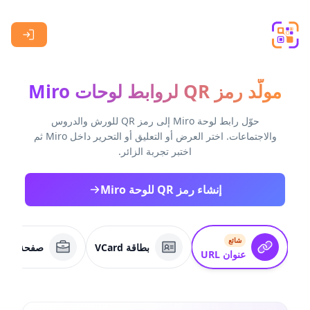
Skip to main content
مولّد رمز QR لروابط لوحات Miro
حوّل رابط لوحة Miro إلى رمز QR للورش والدروس
والاجتماعات. اختر العرض أو التعليق أو التحرير داخل Miro ثم
اختبر تجربة الزائر.
إنشاء رمز QR للوحة Miro
شائع
بطاقة VCard
صفحة عمل
عنوان URL