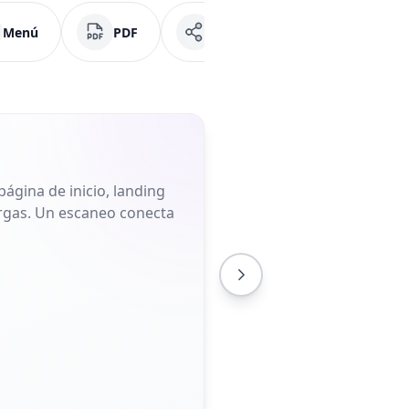
Menú
PDF
Redes Sociales
Fac
ágina de inicio, landing
largas. Un escaneo conecta