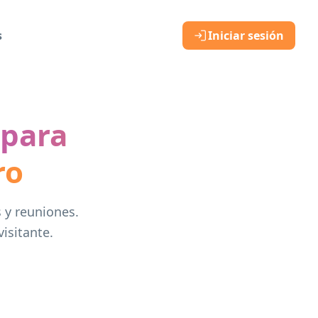
s
Iniciar sesión
 para
ro
s y reuniones.
visitante.