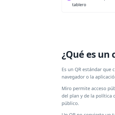
tablero
¿Qué es un 
Es un QR estándar que co
navegador o la aplicació
Miro permite acceso púb
del plan y de la polític
público.
Un QR no convierte un ta