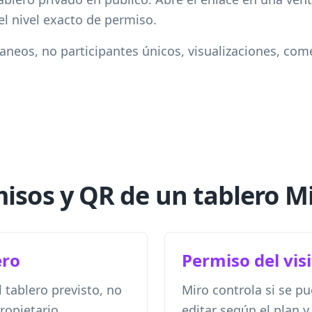
l nivel exacto de permiso.
aneos, no participantes únicos, visualizaciones, com
misos y QR de un tablero M
ero
Permiso del vis
l tablero previsto, no
Miro controla si se p
ropietario.
editar según el plan y 