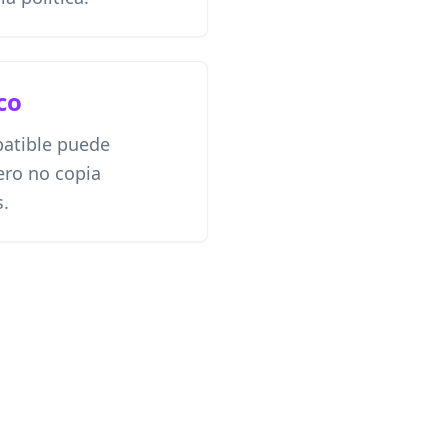
co
atible puede
ero no copia
s.