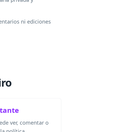
entarios ni ediciones
iro
itante
uede ver, comentar o
la política.