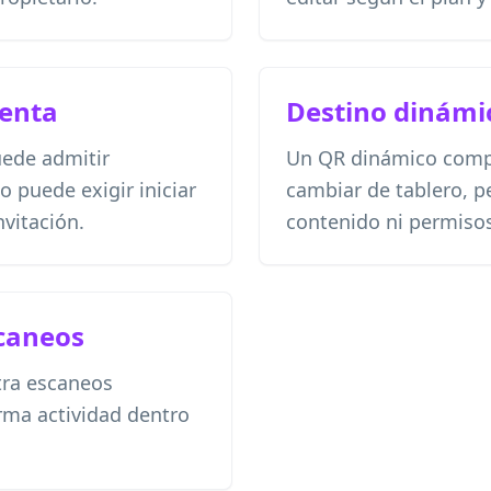
uenta
Destino dinámi
uede admitir
Un QR dinámico comp
o puede exigir iniciar
cambiar de tablero, p
nvitación.
contenido ni permiso
caneos
tra escaneos
rma actividad dentro