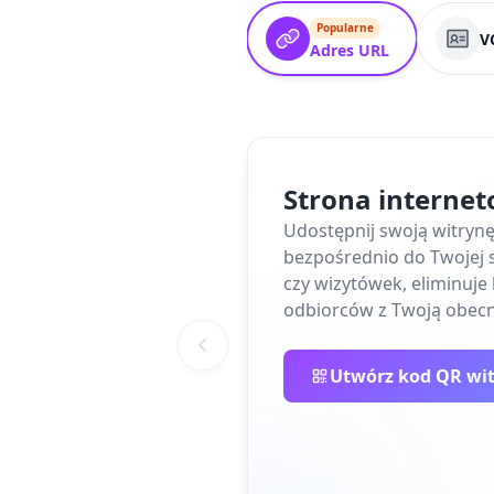
Popularne
V
Adres URL
Strona interne
Udostępnij swoją witryn
bezpośrednio do Twojej s
czy wizytówek, eliminuj
odbiorców z Twoją obecn
Utwórz kod QR wi