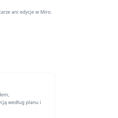
arze ani edycje w Miro.
dem,
ją według planu i