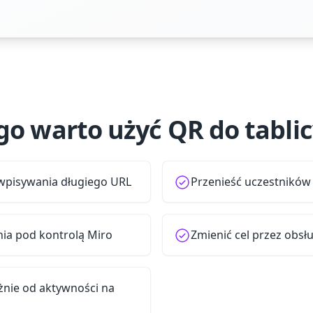
go warto użyć QR do tablic
 wpisywania długiego URL
Przenieść uczestników z
ia pod kontrolą Miro
Zmienić cel przez obs
żnie od aktywności na