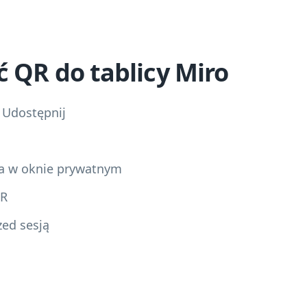
ć QR do tablicy Miro
 Udostępnij
a w oknie prywatnym
QR
zed sesją