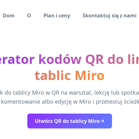
Dom
O
Plan i ceny
Skontaktuj się z nami
rator kodów QR do l
tablic Miro
k do tablicy Miro w QR na warsztat, lekcję lub spotk
 komentowanie albo edycję w Miro i przetestuj ścieżk
Utwórz QR do tablicy Miro