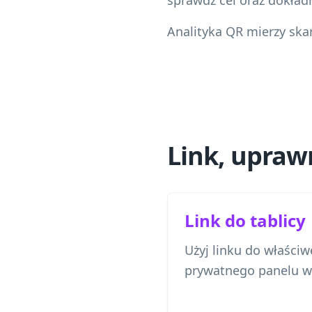
sprawdź cel oraz dokład
Analityka QR mierzy ska
Link, uprawn
Link do tablicy
Użyj linku do właściwe
prywatnego panelu wł