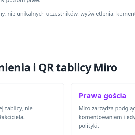
ny poziom praw.
ny, nie unikalnych uczestników, wyświetlenia, koment
ienia i QR tablicy Miro
Prawa gościa
j tablicy, nie
Miro zarządza podglą
aściciela.
komentowaniem i edyc
polityki.