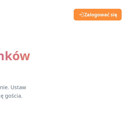
Zalogować się
inków
anie. Ustaw
ę gościa.