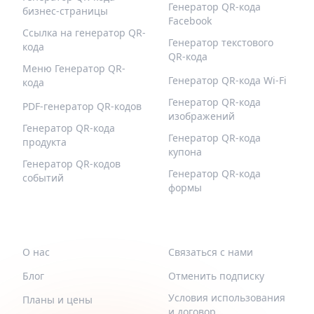
Генератор QR-кода
бизнес-страницы
Facebook
Ссылка на генератор QR-
Генератор текстового
кода
QR-кода
Меню Генератор QR-
Генератор QR-кода Wi-Fi
кода
Генератор QR-кода
PDF-генератор QR-кодов
изображений
Генератор QR-кода
Генератор QR-кода
продукта
купона
Генератор QR-кодов
Генератор QR-кода
событий
формы
QR-BUILD
ПОДДЕРЖИВАТЬ
О нас
Связаться с нами
Блог
Отменить подписку
Условия использования
Планы и цены
и договор