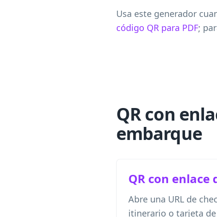
Usa este generador cuand
código QR para PDF
; pa
QR con enlac
embarque
QR con enlace 
Abre una URL de check
itinerario o tarjeta 