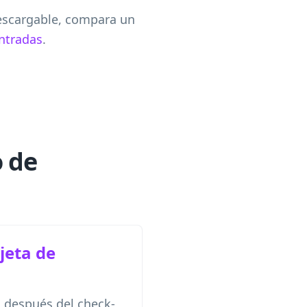
descargable, compara un
ntradas
.
o de
jeta de
a después del check-