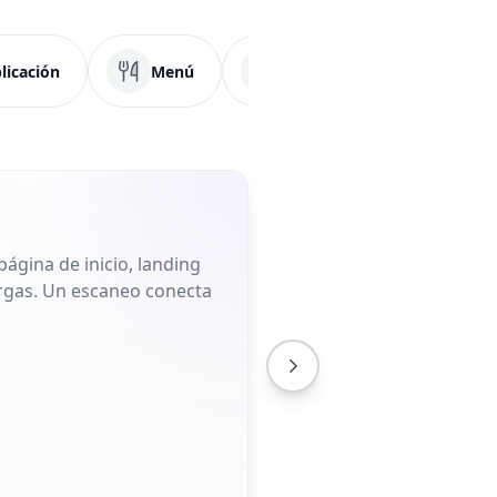
licación
Menú
Redes Sociales
F
ágina de inicio, landing
largas. Un escaneo conecta