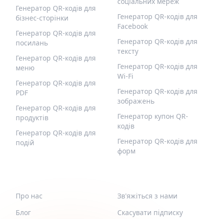
соціальних мереж
Генератор QR-кодів для
Генератор QR-кодів для
бізнес-сторінки
Facebook
Генератор QR-кодів для
Генератор QR-кодів для
посилань
тексту
Генератор QR-кодів для
Генератор QR-кодів для
меню
Wi-Fi
Генератор QR-кодів для
Генератор QR-кодів для
PDF
зображень
Генератор QR-кодів для
Генератор купон QR-
продуктів
кодів
Генератор QR-кодів для
Генератор QR-кодів для
подій
форм
QR-BUILD
ПІДТРИМКА
Про нас
Зв'яжіться з нами
Блог
Скасувати підписку