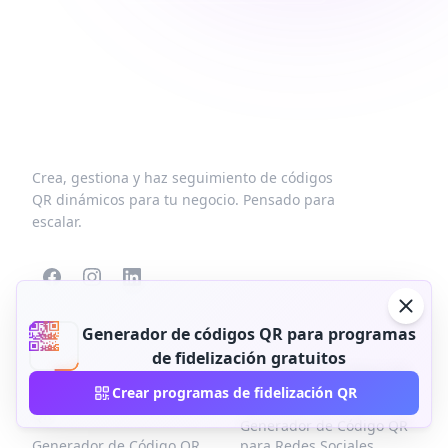
Crea, gestiona y haz seguimiento de códigos
QR dinámicos para tu negocio. Pensado para
escalar.
Generador de códigos QR para programas
CÓDIGOS QR
MÁS TIPOS
de fidelización gratuitos
POPULARES
Generador de Código QR
Crear programas de fidelización QR
Generadores de códigos
para Aplicaciones
QR
Generador de Código QR
Generador de Código QR
para Redes Sociales