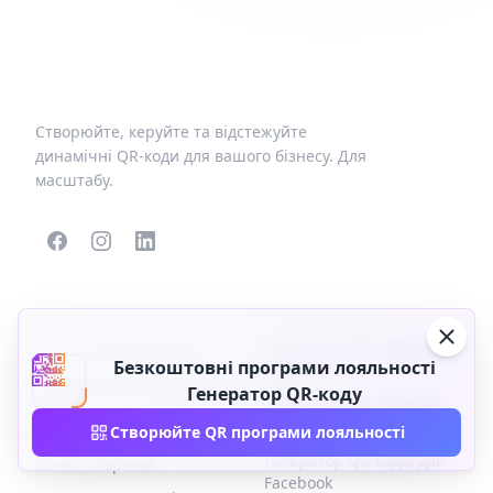
Створюйте, керуйте та відстежуйте
динамічні QR-коди для вашого бізнесу. Для
масштабу.
ПОПУЛЯРНІ QR-КОДИ
ІНШІ ТИПИ
Генератор QR-кодів для
Генератори QR-кодів
Безкоштовні програми лояльності
додатків
Генератор QR-кодів для
Генератор QR-коду
Генератор QR-кодів для
VCard
соціальних мереж
Створюйте QR програми лояльності
Генератор QR-кодів для
Генератор QR-кодів для
бізнес-сторінки
Facebook