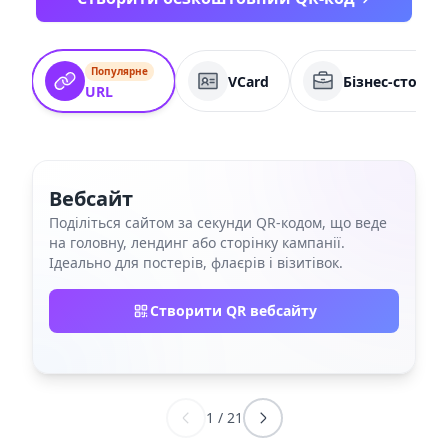
Популярне
VCard
Бізнес-сторін
URL
Вебсайт
Поділіться сайтом за секунди QR‑кодом, що веде
на головну, лендинг або сторінку кампанії.
Ідеально для постерів, флаєрів і візитівок.
Створити QR вебсайту
1
/
21