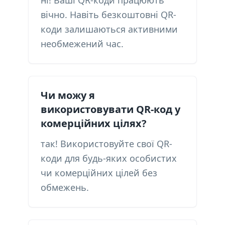
ні! Ваші QR-коди працюють
вічно. Навіть безкоштовні QR-
коди залишаються активними
необмежений час.
Чи можу я
використовувати QR-код у
комерційних цілях?
так! Використовуйте свої QR-
коди для будь-яких особистих
чи комерційних цілей без
обмежень.