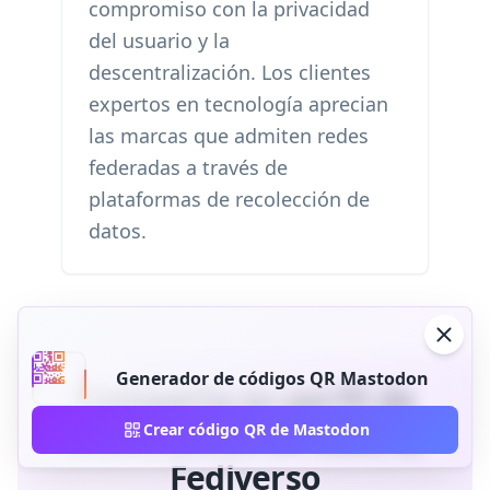
compromiso con la privacidad
del usuario y la
descentralización. Los clientes
expertos en tecnología aprecian
las marcas que admiten redes
federadas a través de
plataformas de recolección de
datos.
Generador de códigos QR Mastodon
Comparta su perfil de
Mastodonte en todo el
Crear código QR de Mastodon
Fediverso