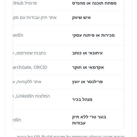
מפתח תוכנה או מהנדס
פרופיל GitHub, ריפוזיטורי נבחר או אתר מפתח אישי
איש שיווק
אתר תיק עבודות עם מקרי קמפיין, PDF תוצאות ודוגמאות 
מכירות או פיתוח עסקי
LinkedIn וסרטון היכרות קצר בעמוד קישורים
עיתונאי או כותב
כתבות שפורסמו, עמוד מחבר
אקדמאי או חוקר
e Scholar, ResearchGate, ORCID
פרילנסר או יועץ
אתר ללקוחות, עמוד מקר
המלצות nkedIn
מנהל בכיר
בוגר טרי ללא תיק
LinkedIn, עמוד היכרות קצר או פרויקט גמר
עבודות
הערת מקור: הטבלה מבוססת על סקירת QR-Build של כוונת