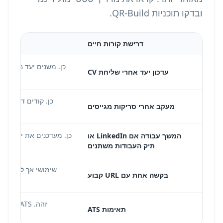
ובדקו
תוכניות QR-Build
.
דרישת קורות חיים
כן. משנים יעד בלוח הב
עדכון יעד אחרי שליחת CV
את PDF קורות החיים.
כן. קודים דינמיים 
מעקב אחרי סריקות מגייסים
כן. מעדכנים את יעד ההפנ
המשך עבודה אם LinkedIn או
תיק העבודות משתנים
שימושי אך לא חובה
בקשה אחת עם URL קבוע
תאימות ATS