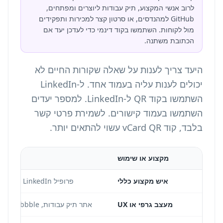
לרוב אנשי המקצוע, תיק עבודות ליוצרים ומפתחים,
GitHub למהנדסים, או סרטון קצר למכירות ותפקידים
מול לקוחות. השתמשו בקוד דינמי כדי לעדכן יעד אם
הכתובת משתנה.
היעד צריך לענות על שאלה שקורות החיים לא
יכולים לענות עליה בעמוד אחד. ל-LinkedIn
השתמשו ב
קוד QR ל-LinkedIn
. למספר יעדים
השתמשו ב
עמוד קישורים
. לשמירת פרטי קשר
בלבד,
קוד vCard QR
עשוי להתאים יותר.
מקצוע או שימוש
איש מקצוע כללי
פרופיל LinkedIn מלא עם כותרת, תמונה, ניסיון והמלצות
מעצב גרפי או UX
אתר תיק עבודות, Behance, Dribbble או מקרה בוחן ב-Figma