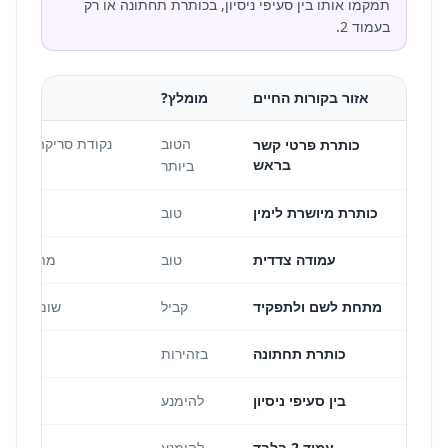
תמקמו אותו בין סעיפי ניסיון, בכותרת תחתונה או רק
בעמוד 2.
אזור בקורות החיים
מומלץ?
הטוב
כותרת פרטי קשר
בראש
ביותר
כותרת מיושרת לימין
טוב
עמודה צדדית
טוב
מתאים לתב
מתחת לשם ולתפקיד
קביל
שומר על נר
כותרת תחתונה
בזהירות
לעיתים
בין סעיפי ניסיון
להימנע
עמוד 2 בלבד
להימנע
מגיי