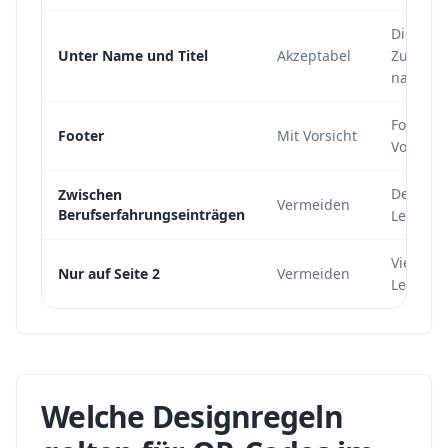
Diese Pl
Unter Name und Titel
Akzeptabel
Zusamme
nach un
Footer w
Footer
Mit Vorsicht
Vorscha
Der Code
Zwischen
Vermeiden
Berufserfahrungseinträgen
Leistun
Viele Re
Nur auf Seite 2
Vermeiden
Lebensla
Welche Designregeln