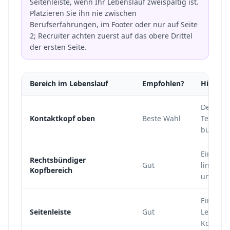
Seitenleiste, wenn Ihr Lebenslauf zweispaltig ist.
Platzieren Sie ihn nie zwischen
Berufserfahrungen, im Footer oder nur auf Seite
2; Recruiter achten zuerst auf das obere Drittel
der ersten Seite.
Bereich im Lebenslauf
Empfohlen?
Hinweis
Der Kont
Kontaktkopf oben
Beste Wahl
Telefon,
bündelt.
Ein rec
Rechtsbündiger
Gut
linksbü
Kopfbereich
unterbr
Eine Sei
Seitenleiste
Gut
Lebensl
Kontaktd