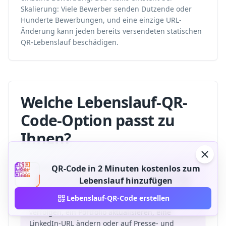
Skalierung: Viele Bewerber senden Dutzende oder
Hunderte Bewerbungen, und eine einzige URL-
Änderung kann jeden bereits versendeten statischen
QR-Lebenslauf beschädigen.
Welche Lebenslauf-QR-
Code-Option passt zu
Ihnen?
Wählen Sie einen statischen QR-Code nur für
QR-Code in 2 Minuten kostenlos zum
eine einzelne Bewerbung mit dauerhaftem Ziel.
Lebenslauf hinzufügen
Wählen Sie einen dynamischen QR-Code, wenn
Lebenslauf-QR-Code erstellen
Sie viele Lebensläufe senden, Recruiter-Scans
verfolgen, ein Portfolio aktualisieren, eine
LinkedIn-URL ändern oder auf Presse- und