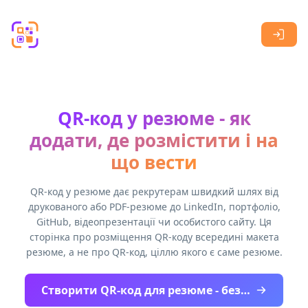
Skip to main content
QR-код у резюме - як
додати, де розмістити і на
що вести
QR-код у резюме дає рекрутерам швидкий шлях від
друкованого або PDF-резюме до LinkedIn, портфоліо,
GitHub, відеопрезентації чи особистого сайту. Ця
сторінка про розміщення QR-коду всередині макета
резюме, а не про QR-код, ціллю якого є саме резюме.
Створити QR-код для резюме - безкоштовно