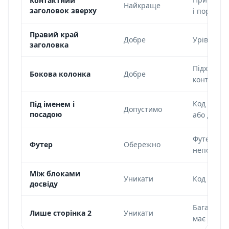
Контактний
Найкраще
заголовок зверху
і портфолі
Правий край
Добре
Урівноваж
заголовка
Підходить
Бокова колонка
Добре
контактам
Код видно
Під іменем і
Допустимо
посадою
або досвід
Футери ча
Футер
Обережно
непоміче
Між блоками
Уникати
Код поруш
досвіду
Багато ре
Лише сторінка 2
Уникати
має бути 