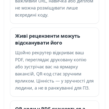
важливий URL, навичка або диплом
не можна розміщувати лише
всередині коду.
Живі рецензенти можуть
відсканувати його
Щойно рекрутер відкриває ваш
PDF, переглядає друковану копію
або зустрічає вас на ярмарку
вакансій, QR-код стає зручним
ярликом. Цінність — у зручності для
людини, а не в ранжуванні для ПЗ.
QR-коди у PDF скануються з