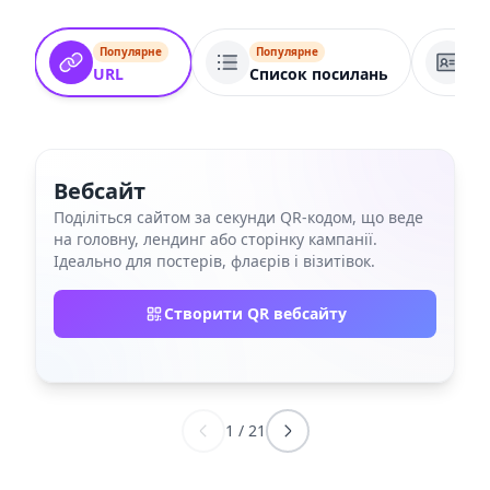
Популярне
Популярне
По
URL
Список посилань
VC
Вебсайт
Поділіться сайтом за секунди QR‑кодом, що веде
на головну, лендинг або сторінку кампанії.
Ідеально для постерів, флаєрів і візитівок.
Створити QR вебсайту
1
/
21