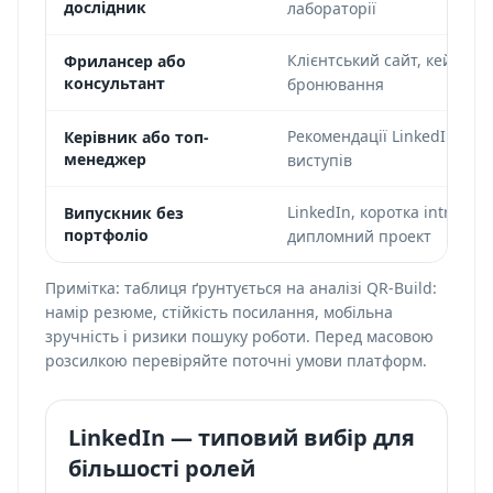
дослідник
лабораторії
Клієнтський сайт, кейс, пр
Фрилансер або
консультант
бронювання
Рекомендації LinkedIn, пре
Керівник або топ-
менеджер
виступів
LinkedIn, коротка intro-ст
Випускник без
портфоліо
дипломний проект
Примітка: таблиця ґрунтується на аналізі QR-Build:
намір резюме, стійкість посилання, мобільна
зручність і ризики пошуку роботи. Перед масовою
розсилкою перевіряйте поточні умови платформ.
LinkedIn — типовий вибір для
більшості ролей