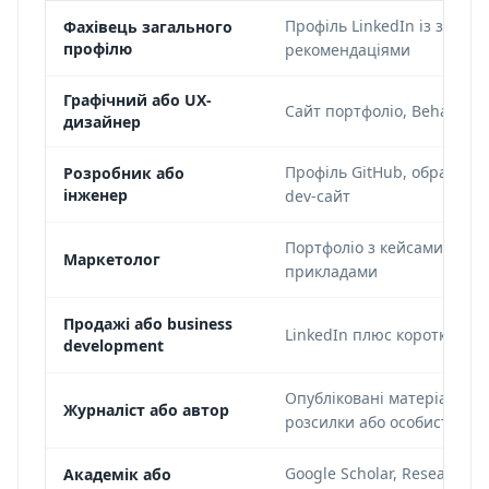
Профіль LinkedIn із заголо
Фахівець загального
профілю
рекомендаціями
Графічний або UX-
Сайт портфоліо, Behance, 
дизайнер
Профіль GitHub, обраний 
Розробник або
інженер
dev-сайт
Портфоліо з кейсами кампан
Маркетолог
прикладами
Продажі або business
LinkedIn плюс коротке від
development
Опубліковані матеріали, ст
Журналіст або автор
розсилки або особистий с
Google Scholar, ResearchG
Академік або