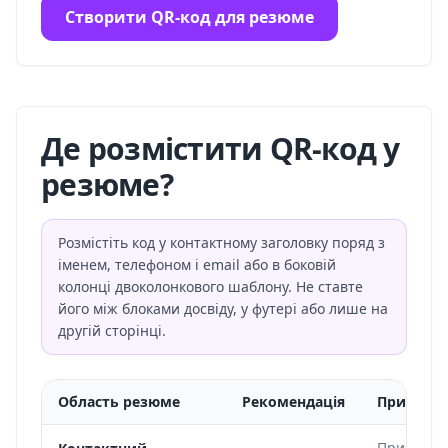
Створити QR-код для резюме
Де розмістити QR-код у
резюме?
Розмістіть код у контактному заголовку поряд з
іменем, телефоном і email або в боковій
колонці двоколонкового шаблону. Не ставте
його між блоками досвіду, у футері або лише на
другій сторінці.
Область резюме
Рекомендація
Примітк
Природна 