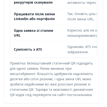
рекрутерів сканували
активність через аналі
Так. Оновіть ціль пере
Працювати після зміни
LinkedIn або портфоліо
після зміни URL.
Корисно, але не обов'я
Одна заявка зі сталим
URL
низькоризикового відкл
Однаково. ATS ігнорує 
Сумісність з ATS
зображення.
Примітка: безкоштовний статичний QR підходить
для однієї заявки. Ризик виникає при
масштабуванні: більшість здобувачів надсилають
десятки або сотні резюме, і одна зміна URL може
зробити недійсними всі вже розіслані резюме зі
статичним QR. Тарифи та можливості динамічних
QR-кодів слід перевіряти на сайті постачальника.