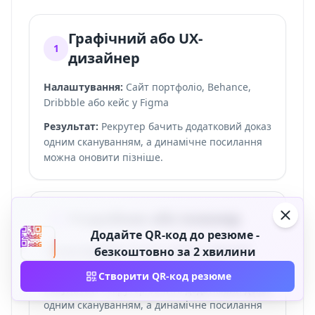
Графічний або UX-
1
дизайнер
Налаштування:
Сайт портфоліо, Behance,
Dribbble або кейс у Figma
Результат:
Рекрутер бачить додатковий доказ
одним скануванням, а динамічне посилання
можна оновити пізніше.
Розробник або інженер
2
Додайте QR-код до резюме -
Налаштування:
Профіль GitHub, обраний
безкоштовно за 2 хвилини
репозиторій або особистий dev-сайт
Створити QR-код резюме
Результат:
Рекрутер бачить додатковий доказ
одним скануванням, а динамічне посилання