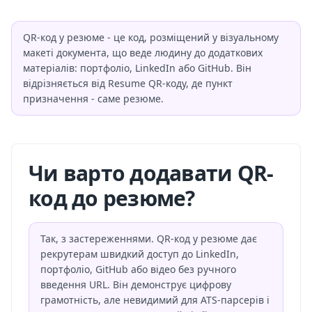
QR-код у резюме - це код, розміщений у візуальному
макеті документа, що веде людину до додаткових
матеріалів: портфоліо, LinkedIn або GitHub. Він
відрізняється від Resume QR-коду, де пункт
призначення - саме резюме.
Чи варто додавати QR-
код до резюме?
Так, з застереженнями. QR-код у резюме дає
рекрутерам швидкий доступ до LinkedIn,
портфоліо, GitHub або відео без ручного
введення URL. Він демонструє цифрову
грамотність, але невидимий для ATS-парсерів і