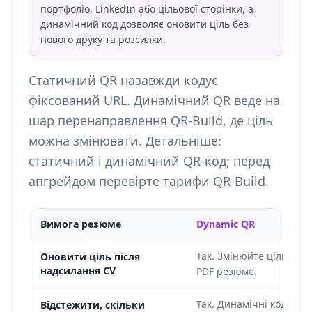
портфоліо, LinkedIn або цільової сторінки, а
динамічний код дозволяє оновити ціль без
нового друку та розсилки.
Статичний QR назавжди кодує
фіксований URL. Динамічний QR веде на
шар перенаправлення QR-Build, де ціль
можна змінювати. Детальніше:
статичний і динамічний QR-код
; перед
апгрейдом перевірте
тарифи QR-Build
.
Вимога резюме
Dynamic QR
Так. Змінюйте ціль у па
Оновити ціль після
надсилання CV
PDF резюме.
Так. Динамічні коди мо
Відстежити, скільки