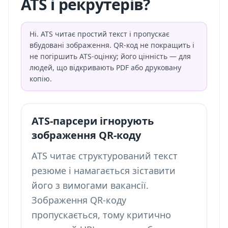
ATS і рекрутерів?
Ні. ATS читає простий текст і пропускає
вбудовані зображення. QR-код не покращить і
не погіршить ATS-оцінку; його цінність — для
людей, що відкривають PDF або друковану
копію.
ATS-парсери ігнорують
зображення QR-коду
ATS читає структурований текст
резюме і намагається зіставити
його з вимогами вакансії.
Зображення QR-коду
пропускається, тому критично