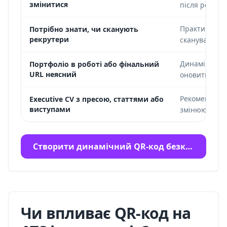
змінитися
після розсил
Практичний 
Потрібно знати, чи сканують
рекрутери
сканувань.
Динамічний Q
Портфоліо в роботі або фінальний
URL неясний
оновити ціль
Рекомендуєть
Executive CV з пресою, статтями або
виступами
змінюються.
Створити динамічний QR-код безкоштовно
Чи впливає QR-код на