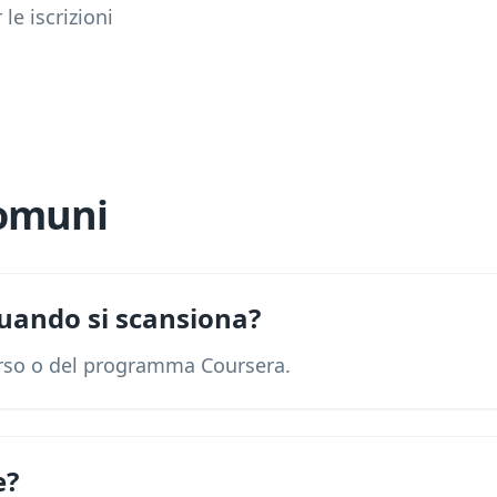
le iscrizioni
omuni
uando si scansiona?
orso o del programma Coursera.
e?