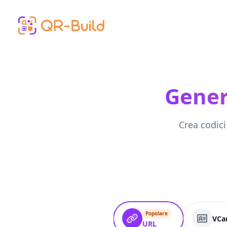
Skip to main content
Gener
Crea codic
Popolare
VCa
URL