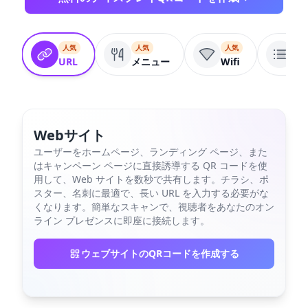
人気
人気
人気
人
URL
メニュー
Wifi
リ
Webサイト
ユーザーをホームページ、ランディング ページ、また
はキャンペーン ページに直接誘導する QR コードを使
用して、Web サイトを数秒で共有します。チラシ、ポ
スター、名刺に最適で、長い URL を入力する必要がな
くなります。簡単なスキャンで、視聴者をあなたのオン
ライン プレゼンスに即座に接続します。
ウェブサイトのQRコードを作成する