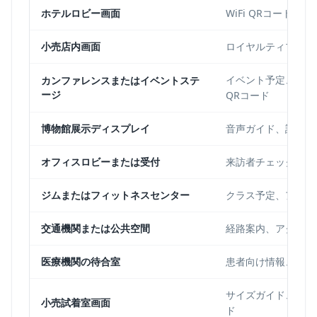
ホテルロビー画面
WiFi QRコード
、館
小売店内画面
ロイヤルティプログ
イベント予定、登壇
カンファレンスまたはイベントステ
ージ
QRコード
博物館展示ディスプレイ
音声ガイド、詳しい
オフィスロビーまたは受付
来訪者チェックイン
ジムまたはフィットネスセンター
クラス予定、アプリ
交通機関または公共空間
経路案内、アクセシ
医療機関の待合室
患者向け情報、予約
サイズガイド、関連
小売試着室画面
ド