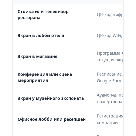
Стойка или телевизор
QR-код цифровог
ресторана
Экран в лобби отеля
QR-код WiFi
, путе
Программа лояльн
Экран в магазине
текущая акция
Расписание, вопр
Конференция или сцена
мероприятия
Google Forms
Аудиогид, подроб
Экран у музейного экспоната
пожертвований
Регистрация посет
Офисное лобби или ресепшен
компании