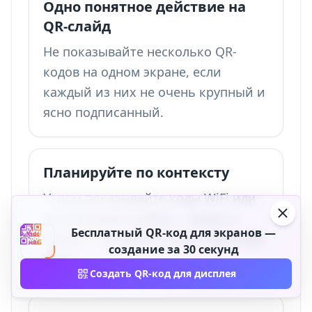
Одно понятное действие на
QR-слайд
Не показывайте несколько QR-
кодов на одном экране, если
каждый из них не очень крупный и
ясно подписанный.
Планируйте по контексту
Утром показывайте коды WiFi или
регистрации, в обед — меню, а
Бесплатный QR-код для экранов —
позже — лояльность или обратную
создание за 30 секунд
связь.
Создать QR-код для дисплея