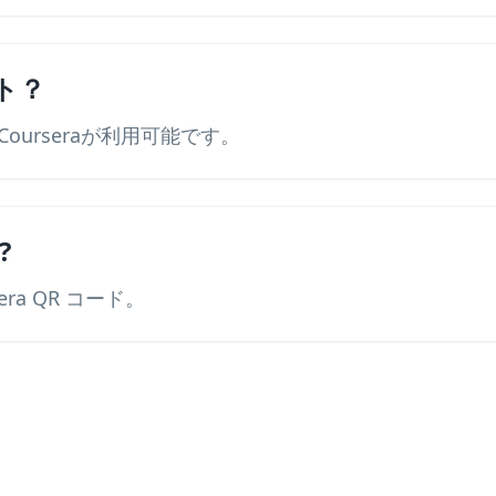
ト？
ourseraが利用可能です。
?
era QR コード。