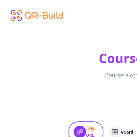
Skip to main content
Cou
Course
人気
VCard
URL